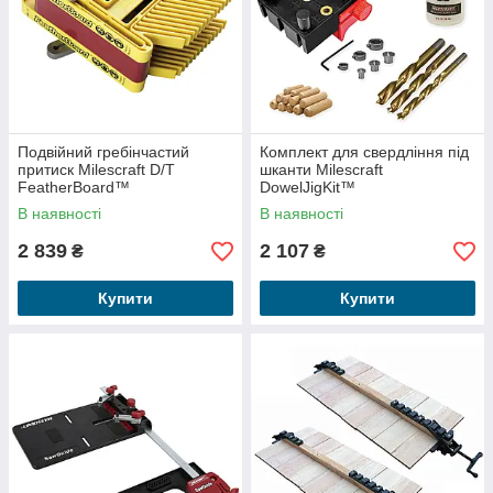
Подвійний гребінчастий
Комплект для свердління під
притиск Milescraft D/T
шканти Milescraft
FeatherBoard™
DowelJigKit™
В наявності
В наявності
2 839
2 107
₴
₴
Купити
Купити