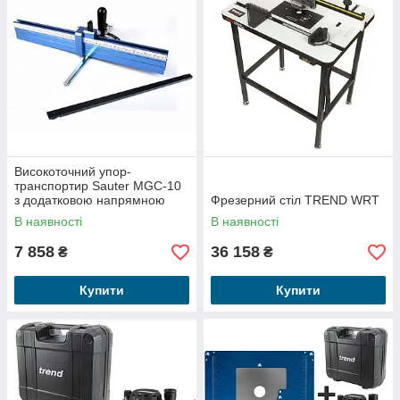
Високоточний упор-
транспортир Sauter MGC-10
з додатковою напрямною
Фрезерний стіл TREND WRT
рейкою 3/4" (19,05 мм)
В наявності
В наявності
7 858
36 158
₴
₴
Купити
Купити