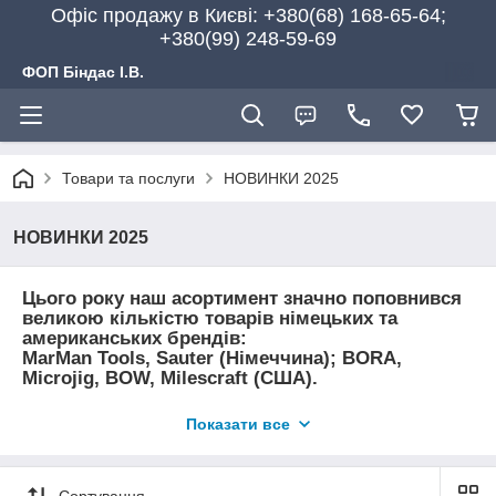
Офіс продажу в Києві: +380(68) 168-65-64;
+380(99) 248-59-69
ФОП Біндас І.В.
Товари та послуги
НОВИНКИ 2025
НОВИНКИ 2025
Цього року наш асортимент значно поповнився
великою кількістю товарів німецьких та
американських брендів:
MarMan Tools, Sauter (Німеччина); BORA,
Microjig, BOW, Milescraft (США).
Деякі з них включені в цю підбірку. Більше - у
Показати все
брендових групах на сайті.
Сортування