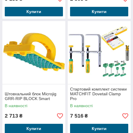
Купити
Купити
Стартовий комплект системи
Штовхальний блок Microjig
MATCHFIT Dovetail Clamp
GRR-RIP BLOCK Smart
Pro
В наявності
В наявності
2 713
7 516
₴
₴
Купити
Купити