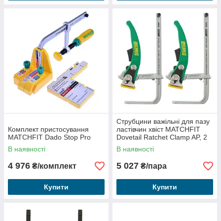
Струбцини важільні для пазу
Комплект пристосування
ластівчин хвіст MATCHFIT
MATCHFIT Dado Stop Pro
Dovetail Ratchet Clamp AP, 2
шт.
В наявності
В наявності
4 976
5 027
₴/комплект
₴/пара
Купити
Купити