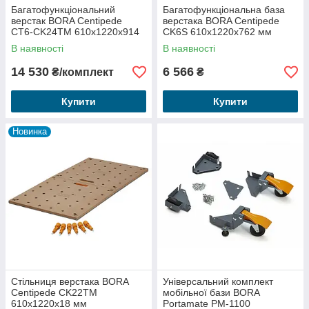
Багатофункціональний
Багатофункціональна база
верстак BORA Centipede
верстака BORA Centipede
CT6-CK24TM 610x1220x914
CK6S 610x1220x762 мм
мм
В наявності
В наявності
14 530
6 566
₴/комплект
₴
Купити
Купити
Новинка
Стільниця верстака BORA
Універсальний комплект
Centipede CK22TM
мобільної бази BORA
610x1220x18 мм
Portamate PM-1100