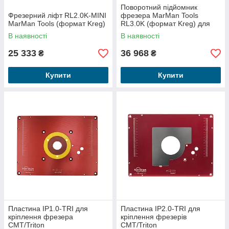
Поворотний підйомник
Фрезерний ліфт RL2.0K-MINI
фрезера MarMan Tools
MarMan Tools (формат Kreg)
RL3.0K (формат Kreg) для
фрезерного двигуна
В наявності
В наявності
25 333
36 968
₴
₴
Купити
Купити
Пластина IP1.0-TRI для
Пластина IP2.0-TRI для
кріплення фрезера
кріплення фрезерів
CMT/Triton
CMT/Triton