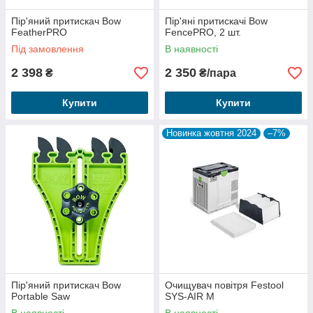
Пір'яний притискач Bow
Пір'яні притискачі Bow
FeatherPRO
FencePRO, 2 шт.
Під замовлення
В наявності
2 398
2 350
₴
₴/пара
Купити
Купити
Новинка жовтня 2024
–7%
Пір'яний притискач Bow
Очищувач повітря Festool
Portable Saw
SYS-AIR M