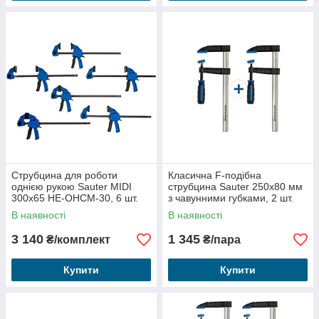
Струбцина для роботи
Класична F-подібна
однією рукою Sauter MIDI
струбцина Sauter 250x80 мм
300x65 HE-OHCM-30, 6 шт.
з чавунними губками, 2 шт.
В наявності
В наявності
3 140
1 345
₴/комплект
₴/пара
Купити
Купити