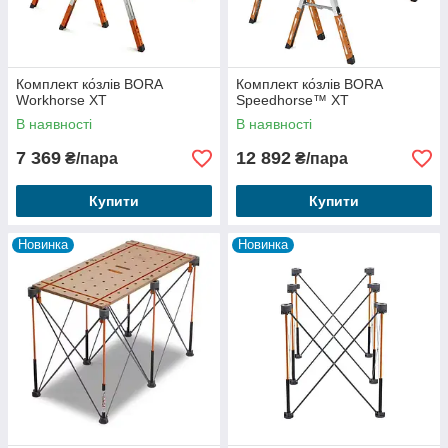
Комплект ко́злів BORA
Комплект ко́злів BORA
Workhorse XT
Speedhorse™ XT
В наявності
В наявності
7 369
12 892
₴/пара
₴/пара
Купити
Купити
Новинка
Новинка