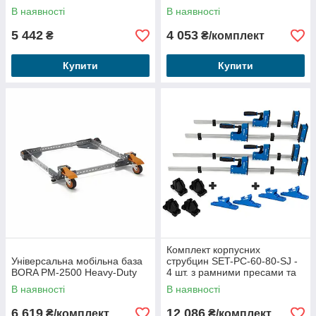
В наявності
В наявності
5 442
4 053
₴
₴/комплект
Купити
Купити
Комплект корпусних
Універсальна мобільна база
струбцин SET-PC-60-80-SJ -
BORA PM-2500 Heavy-Duty
4 шт. з рамними пресами та
поворотними адаптерами
В наявності
В наявності
6 619
12 086
₴/комплект
₴/комплект