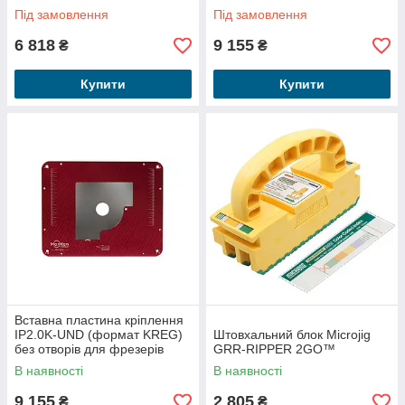
Під замовлення
Під замовлення
6 818
9 155
₴
₴
Купити
Купити
Вставна пластина кріплення
IP2.0K-UND (формат KREG)
Штовхальний блок Microjig
без отворів для фрезерів
GRR-RIPPER 2GO™
В наявності
В наявності
9 155
2 805
₴
₴