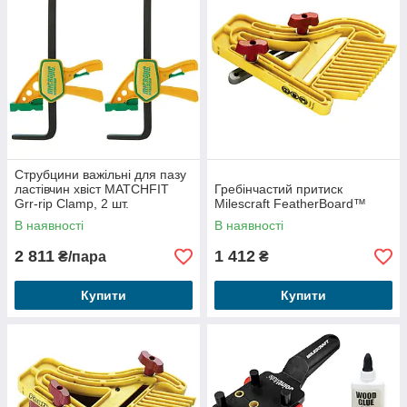
Струбцини важільні для пазу
ластівчин хвіст MATCHFIT
Гребінчастий притиск
Grr-rip Clamp, 2 шт.
Milescraft FeatherBoard™
В наявності
В наявності
2 811
1 412
₴/пара
₴
Купити
Купити