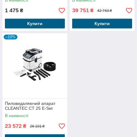
В наявності
В наявності
1 475
39 751
₴
₴
42 743 ₴
Купити
Купити
–10%
Пиловидаляючий апарат
CLEANTEC CT 25 E-Set
В наявності
23 572
₴
26 191 ₴