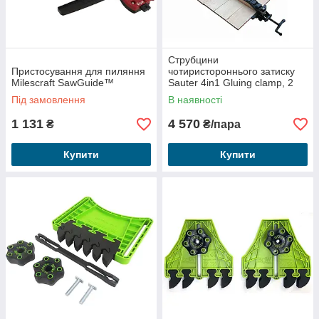
Струбцини
Пристосування для пиляння
чотиристороннього затиску
Milescraft SawGuide™
Sauter 4in1 Gluing clamp, 2
шт.
Під замовлення
В наявності
1 131
4 570
₴
₴/пара
Купити
Купити