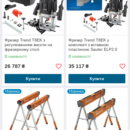
Фрезер Trend T8EK з
Фрезер Trend T8EK у
регулюванням висоти на
комплекті з вставною
фрезерному столі
пластиною Sauter ELP2.0
В наявності
В наявності
26 787
35 117
₴
₴
Купити
Купити
Новинка
Новинка