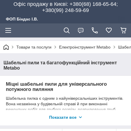
Офіс продажу в Києві: +380(68) 168-65-64;
+380(99) 248-59-69
ФОП Біндас І.В.
Товари та послуги
Електроінструмент Metabo
Шабель
Шабельні пили та багатофункційний інструмент
Metabo
Міцні шабельні пили для універсального
потужного пиляння
Шабельна пилка є одним з найуніверсальніших інструментів.
Вона незамінна у будівельній справі й при виконанні
ремонтних робіт для грубого розрізу, розпилювання труб,
розкрою деревини та ізоляційних плит, укорочення блоків з
Показати все
пористого бетону та багато чого іншого. Metabo пропонує дві
особливо міцні й продуктивні моделі шабельних пил з