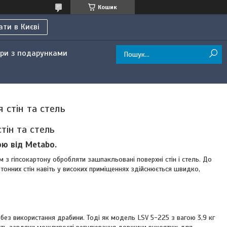
Кошик
ти в Києві
ри з подарунками
 стін та стель
тін та стель
ою від Metabo.
 гіпсокартону обробляти зашпакльовані поверхні стін і стель. До
тонних стін навіть у високих приміщеннях здійснюється швидко,
без використання драбини. Тоді як модель LSV 5-225 з вагою 3,9 кг