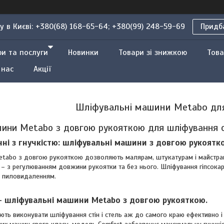
 в Києві: +380(68) 168-65-64; +380(99) 248-59-69
Придба
ри та послуги
Новинки
Товари зі знижкою
Това
 нас
Акції
Шліфувальні машини Metabo для
ини Metabo з довгою рукояткою для шліфування с
нні з гнучкістю: шліфувальні машини з довгою рукоятк
abo з довгою рукояткою дозволяють малярам, штукатурам і майстрам з
 – з регулюванням довжини рукоятки та без нього. Шліфування гіпсокар
м пиловидаленням.
 – шліфувальні машини Metabo з довгою рукояткою.
ть виконувати шліфування стін і стель аж до самого краю ефективно і 