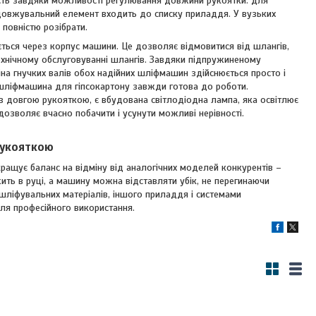
ість завдяки можливості регулювання довжини рукоятки: для
подовжувальний елемент входить до списку приладдя. У вузьких
повністю розібрати.
ться через корпус машини. Це дозволяє відмовитися від шлангів,
технічному обслуговуванні шлангів. Завдяки підпружиненому
на гнучких валів обох надійних шліфмашин здійснюється просто і
 шліфмашина для гіпсокартону завжди готова до роботи.
 з довгою рукояткою, є вбудована світлодіодна лампа, яка освітлює
 дозволяє вчасно побачити і усунути можливі нерівності.
рукояткою
кращує баланс на відміну від аналогічних моделей конкурентів –
ть в руці, а машину можна відставляти убік, не перегинаючи
шліфувальних матеріалів, іншого приладдя і системами
ля професійного використання.