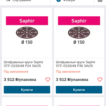
Полімери, посилені волокном
Виняткова продуктивність при грубому шліфуванні.
Зернистість від 24 до 80.
Шліфувальні круги Saphir
Шліфувальні круги Saphir
STF-D150/48 P24 SA/25
STF-D150/48 P36 SA/25
Під замовлення
Під замовлення
3 512
3 512
₴/упаковка
₴/упаковка
Купити
Купити