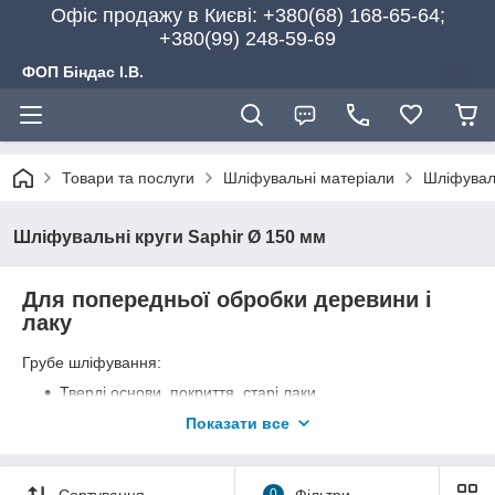
Офіс продажу в Києві: +380(68) 168-65-64;
+380(99) 248-59-69
ФОП Біндас І.В.
Товари та послуги
Шліфувальні матеріали
Шліфуваль
Шліфувальні круги Saphir Ø 150 мм
Для попередньої обробки деревини і
лаку
Грубе шліфування:
Тверді основи, покриття, старі лаки
Зношені сходинки і шорсткі поверхні після
Показати все
розпилювання деревини
Видалення грату, іржі
Сортування
0
Фільтри