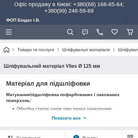
Офіс продажу в Києві: +380(68) 168-65-64;
+380(99) 248-59-69
ФОП Біндас І.В.
Товари та послуги
Шліфувальні матеріали
Шліфувал
Шліфувальний матеріал Vlies Ø 125 мм
Матеріал для підшліфовки
Матування/підшліфовка пофарбованих і лакованих
поверхонь:
Обробка старих шарів лаку перед нанесенням
нового ЛФП
Показати все
Очищення металевих поверхонь від оксидів
Очищення деревних матеріалів
Сортування
0
Фільтри