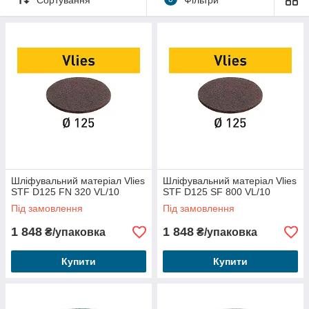
Просочення маслом, вощіння масиву деревини
Зернистість від 100 до 800.
Шліфувальний матеріал Vlies
Шліфувальний матеріал Vlies
STF D125 FN 320 VL/10
STF D125 SF 800 VL/10
Під замовлення
Під замовлення
1 848
1 848
₴/упаковка
₴/упаковка
Купити
Купити