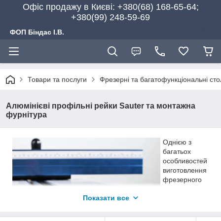
Офіс продажу в Києві: +380(68) 168-65-64;
+380(99) 248-59-69
ФОП Біндас І.В.
Товари та послуги
Фрезерні та багатофункціональні ст
Алюмінієві профільні рейки Sauter та монтажна
фурнітура
Однією з
багатьох
особливостей
виготовлення
фрезерного
або
Показати все
багатофункціо
нального
столу є