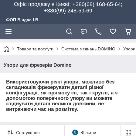
Офіс продажу в Києві: +380(68) 168-65-64;
+380(99) 248-59-69
ФОП Біндас І.В.
Товари та послуги
Система з'єднань DOMINO
Упори
Упори для фрезерів Domino
Використовуючи різні упори, можливо без
складнощів фрезерувати деталі різної
конфігурації: як прямокутні, так і круглі, а з
допомогою поперечного упору ви можете
з'єднувати деталі великої довжини, не
витрачаючи час на розмітку.
Сортування
0
Фільтри