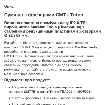
Опис
Сумісна з фрезерами CMT / Triton
Вставна пластина преміум-класу IP2.0-TRI
виробництва MarMan Tools (Німеччина) зі
сталевими редукційними пластинами з отворами
Ø 32 і 68 мм.
Відчуйте точність та довговічність алюмінієвої вставної
пластини
IP2.0-TRI
від німецького виробника
MarMan Tools
,
розробленої спеціально для фрезерів
CMT/Triton
. Виготовлена ​​з високоякісного алюмінію, вона
забезпечує виняткову стійкість та поставляється з двома
сталевими перехідними пластинами для гнучкого
регулювання та надійного утримання ваших заготовок з
максимальною безпекою.
Відомості про продукт:
Напрямні отвори підходять для вертикальних
фрезерів
CMT7E
, а також
Triton TRA001
та
MOF001
*
Якість «Зроблено в Німеччині»: високоякісна та міцна
Цілісний алюміній завтовшки 9 мм