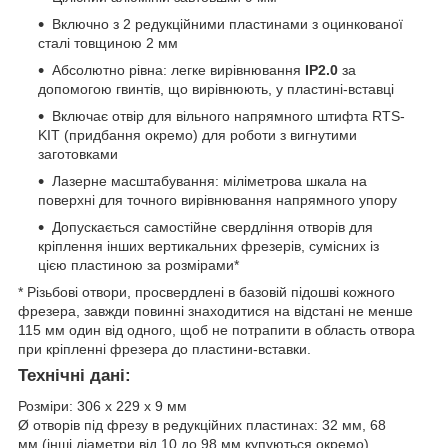
Включно з 2 редукційними пластинами з оцинкованої
сталі товщиною 2 мм
Абсолютно рівна: легке вирівнювання
IP2.0
за
допомогою гвинтів, що вирівнюють, у пластині-вставці
Включає отвір для вільного напрямного штифта RTS-
KIT (придбання окремо) для роботи з вигнутими
заготовками
Лазерне масштабування: міліметрова шкала на
поверхні для точного вирівнювання напрямного упору
Допускається самостійне свердління отворів для
кріплення інших вертикальних фрезерів, сумісних із
цією пластиною за розмірами*
* Різьбові отвори, просвердлені в базовій підошві кожного
фрезера, завжди повинні знаходитися на відстані не менше
115 мм один від одного, щоб не потрапити в область отвора
при кріпленні фрезера до пластини-вставки.
Технічні дані:
Розміри: 306 x 229 x 9 мм
Ø отворів під фрезу в редукційних пластинах: 32 мм, 68
мм (інші діаметри від 10 до 98 мм купуються окремо)