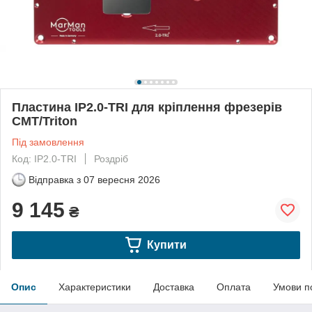
Пластина IP2.0-TRI для кріплення фрезерів
CMT/Triton
Під замовлення
Код: IP2.0-TRI
Роздріб
Відправка з
07 вересня 2026
9 145
₴
Купити
Опис
Характеристики
Доставка
Оплата
Умови п