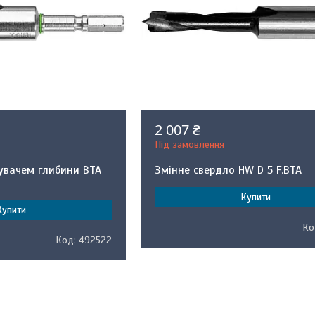
2 007 ₴
Під замовлення
увачем глибини BTA
Змінне свердло HW D 5 F.BTA
Купити
Купити
492522