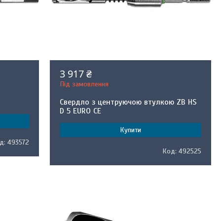
3 917 ₴
Під замовлення
Свердло з центруючою втулкою ZB HS
D 5 EURO CE
Купити
493572
492525