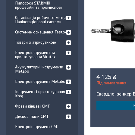
Пилососи STARMIX
професійні та промислові
Організація робочого місця.
Напівстаціонарні системи
Системне оснащення Festool
Товари з атрибутикою
Електроінструмент та
пристосування Virutex
Акумуляторні інструменти
Metabo
4 125 ₴
Електроінструмент Metabo
Під замовлення
Інструмент і пристосування
Свердло-зенкер B
Kreg
Фрези кінцеві CMT
Дискові пили CMT
Електроінструмент CMT