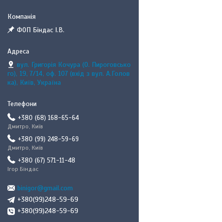
ФОП Біндас І.В.
вул. Григорія Кочура (О. Пироговсько
го), 19, 7/14, оф. 107 (вхід з вул. А.Голов
ка), Київ, Україна
+380 (68) 168-65-64
Дмитро, Київ
+380 (99) 248-59-69
Дмитро, Київ
+380 (67) 571-11-48
Ігор Біндас
binigor@gmail.com
+380(99)248-59-69
+380(99)248-59-69