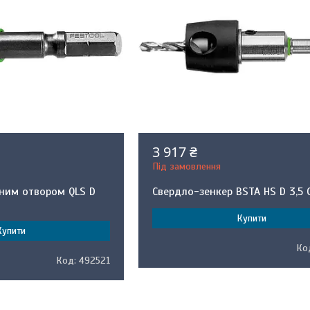
3 917 ₴
Під замовлення
чним отвором QLS D
Свердло-зенкер BSTA HS D 3,5 
Купити
Купити
492521