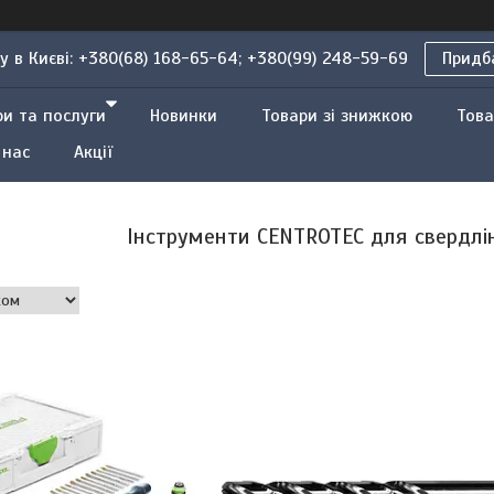
 в Києві: +380(68) 168-65-64; +380(99) 248-59-69
Придба
ри та послуги
Новинки
Товари зі знижкою
Това
 нас
Акції
Інструменти CENTROTEC для свердлін