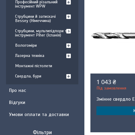
Професійний різальний
інструмент WPW
Струбцини й затискачі
Bessey (Німеччина)
Струбцини, мультипідпори та
інструмент Piher (Іспанія)
Вологоміри
Лазерна техніка
Монтажні пістолети
Свердла, бури
1 043 ₴
Під замовлення
Про нас
Змінне свердло E
Відгуки
Умови оплати та доставки
Фільтри