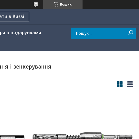
Кошик
ти в Києві
ри з подарунками
ня і зенкерування