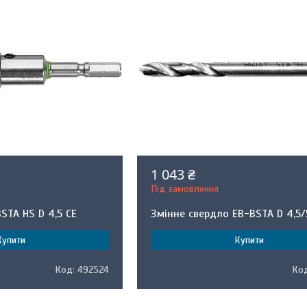
1 043 ₴
Під замовлення
STA HS D 4,5 CE
Змінне свердло EB-BSTA D 4,5/
Купити
Купити
492524