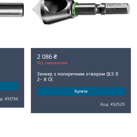
2 086 ₴
Під замовлення
Зенкер з поперечним отвором QLS D
2- 8 CE
Купити
491794
492520