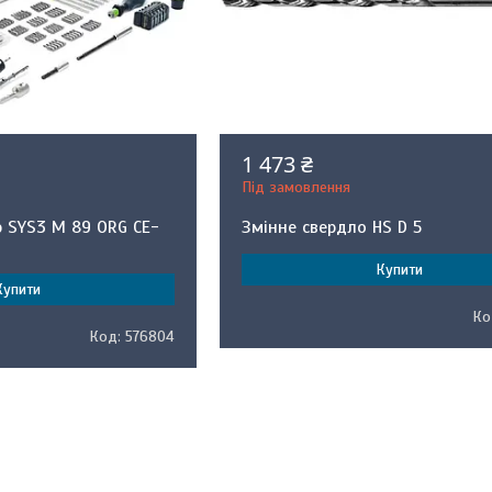
1 473 ₴
Під замовлення
 SYS3 M 89 ORG CE-
Змінне свердло HS D 5
Купити
Купити
576804