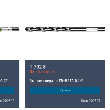
1 792 ₴
Під замовлення
60 CE
Змінне свердло EB-BSTA D4/2
Купити
202392
202393