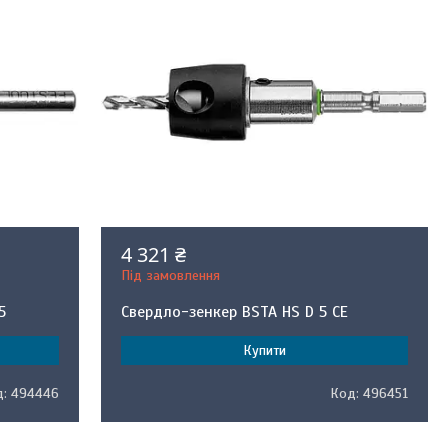
4 321 ₴
Під замовлення
5
Свердло-зенкер BSTA HS D 5 CE
Купити
494446
496451