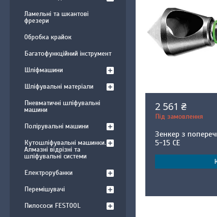
Ламельні та шкантові
фрезери
Обробка крайок
Багатофункційний інструмент
Шліфмашини
Шліфувальні матеріали
Пневматичні шліфувальні
2 561 ₴
машини
Під замовлення
Полірувальні машини
Зенкер з попере
5-15 CE
Кутошліфувальні машинки.
Алмазні відрізні та
шліфувальні системи
Електрорубанки
Перемішувачі
Пилососи FESTOOL