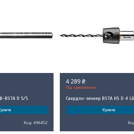
4 289 ₴
Під замовлення
B-BSTA D 5/5
Свердло-зенкер BSTA HS D 4 L
Купити
Купити
496452