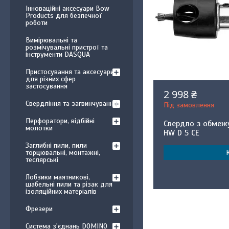
Інноваційні аксесуари Bow
Products для безпечної
роботи
Вимірювальні та
розмічувальні пристрої та
інструменти DASQUA
Пристосування та аксесуари
для різних сфер
застосування
2 998 ₴
Свердління та загвинчування
Під замовлення
Перфоратори, відбійні
Свердло з обмеж
молотки
HW D 5 CE
Заглибні пили, пили
торцювальні, монтажні,
теслярські
Лобзики маятникові,
шабельні пили та різак для
ізоляційних матеріалів
Фрезери
Система з'єднань DOMINO