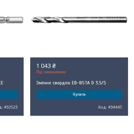
1 043 ₴
Під замовлення
CE
Змінне свердло EB-BSTA D 3,5/5
Купити
492523
494445