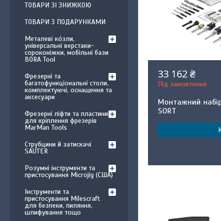
ТОВАРИ ЗІ ЗНИЖКОЮ
ТОВАРИ З ПОДАРУНКАМИ
Металеві ко́зли,
універсальні верстаки-
сороконіжки, мобільні бази
BORA Tool
33 162 ₴
Фрезерні та
багатофункціональні столи,
Під замовлення
комплектуючі, оснащення та
аксесуари
Монтажний набір
SORT
Фрезерні ліфти та пластини
для кріплення фрезерів
MarMan Tools
Струбцини й затискачі
SAUTER
Розумні інструменти та
пристосування Microjig (США)
Інструменти та
пристосування Milescraft
для безпеки, пиляння,
шлифування тощо