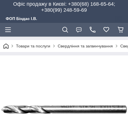
Офіс продажу в Києві: +380(68) 168-65-64;
+380(99) 248-59-69
ФОП Біндас І.В.
Товари та послуги
Свердління та загвинчування
Све