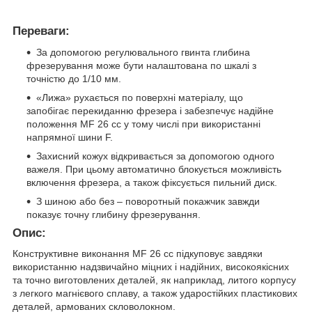
Переваги:
За допомогою регулювального гвинта глибина
фрезерування може бути налаштована по шкалі з
точністю до 1/10 мм.
«Лижа» рухається по поверхні матеріалу, що
запобігає перекиданню фрезера і забезпечує надійне
положення MF 26 cc у тому числі при використанні
напрямної шини F.
Захисний кожух відкривається за допомогою одного
важеля. При цьому автоматично блокується можливість
включення фрезера, а також фіксується пильний диск.
З шиною або без – поворотный покажчик завжди
показує точну глибину фрезерування.
Опис:
Конструктивне виконання MF 26 cc підкуповує завдяки
використанню надзвичайно міцних і надійних, високоякісних
та точно виготовлених деталей, як наприклад, литого корпусу
з легкого магнієвого сплаву, а також ударостійких пластикових
деталей, армованих скловолокном.