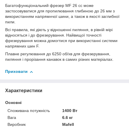
Багатофункціональний фрезер MF 26 cc може
застосовуватися для пропилювання глибиною до 26 мм з
використанням напрямнчої шини, а також в якості заглибної
пили.
Всі правила, які діють у відношенні пиляння, в рівній мірі
відносяться і до фрезерування. Найвищої точності
фрезерування можна домогтися при використанні системи
напрямних шин F.
Плавне регулювання до 6250 об/хв для фрезерування,
пиляння і прорізання канавок в самих різних матеріалах.
Приховати
Характеристики
Основні
Споживана потужність
1400 Вт
Вага
6.6 кг
Виробник
Mafell