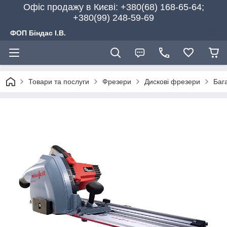
Офіс продажу в Києві: +380(68) 168-65-64;
+380(99) 248-59-69
ФОП Біндас І.В.
Товари та послуги
Фрезери
Дискові фрезери
Баг