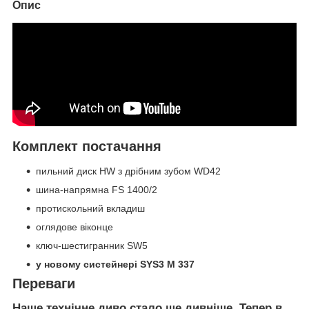
Опис
Комплект постачання
пильний диск HW з дрібним зубом WD42
шина-напрямна FS 1400/2
протискольний вкладиш
оглядове віконце
ключ-шестигранник SW5
у новому систейнері SYS3 M 337
Переваги
Наше технічне диво стало ще дивніше. Тепер в