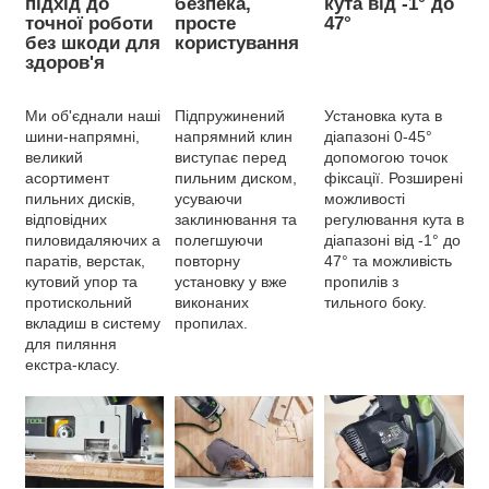
підхід до
безпека,
кута від -1° до
точної роботи
просте
47°
без шкоди для
користування
здоров'я
Ми об'єднали наші
Підпружинений
Установка кута в
шини-напрямні,
напрямний клин
діапазоні 0-45°
великий
виступає перед
допомогою точок
асортимент
пильним диском,
фіксації. Розширені
пильних дисків,
усуваючи
можливості
відповідних
заклинювання та
регулювання кута в
пиловидаляючих а
полегшуючи
діапазоні від -1° до
паратів, верстак,
повторну
47° та можливість
кутовий упор та
установку у вже
пропилів з
протискольний
виконаних
тильного боку.
вкладиш в систему
пропилах.
для пиляння
екстра-класу.