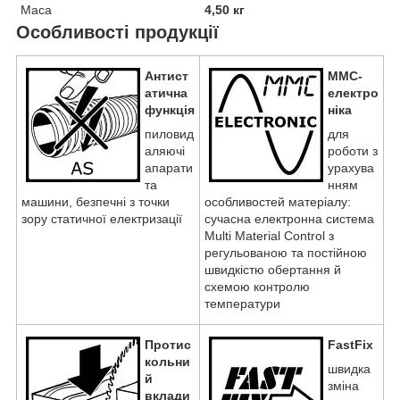
Маса
4,50 кг
Особливості продукції
Антист
MMC-
атична
електро
функція
ніка
пиловид
для
аляючі
роботи з
апарати
урахува
та
нням
машини, безпечні з точки
особливостей матеріалу:
зору статичної електризації
сучасна електронна система
Multi Material Control з
регульованою та постійною
швидкістю обертання й
схемою контролю
температури
Протис
FastFix
кольни
швидка
й
зміна
вклади