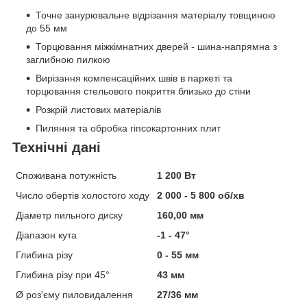
Точне занурювальне відрізання матеріалу товщиною
до 55 мм
Торцювання міжкімнатних дверей - шина-напрямна з
заглибною пилкою
Вирізання компенсаційних швів в паркеті та
торцювання стельового покриття близько до стіни
Розкрій листових матеріалів
Пиляння та обробка гіпсокартонних плит
Технічні дані
Споживана потужність
1 200 Вт
Число обертів холостого ходу
2 000 - 5 800 об/хв
Діаметр пильного диску
160,00 мм
Діапазон кута
-1 - 47°
Глибина різу
0 - 55 мм
Глибина різу при 45°
43 мм
Ø роз'єму пиловидалення
27/36 мм