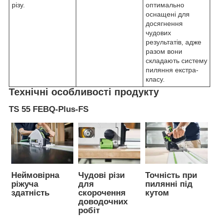
різу.
оптимально
оснащені для
досягнення
чудових
результатів, адже
разом вони
складають систему
пиляння екстра-
класу.
Технічні особливості продукту
TS 55 FEBQ-Plus-FS
Неймовірна
Чудові різи
Точність при
ріжуча
для
пилянні під
здатність
скорочення
кутом
доводочних
робіт