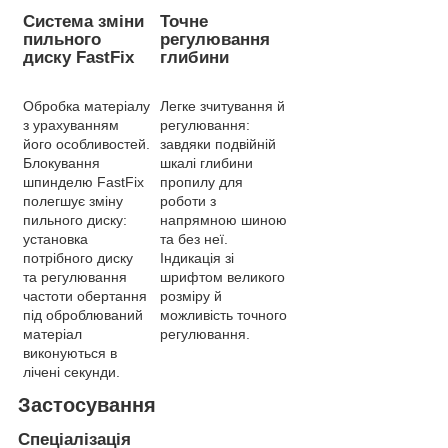
Система зміни
Точне
пильного
регулювання
диску FastFix
глибини
Обробка матеріалу
Легке зчитування й
з урахуванням
регулювання:
його особливостей.
завдяки подвійній
Блокування
шкалі глибини
шпинделю FastFix
пропилу для
полегшує зміну
роботи з
пильного диску:
напрямною шиною
установка
та без неї.
потрібного диску
Індикація зі
та регулювання
шрифтом великого
частоти обертання
розміру й
під оброблюваний
можливість точного
матеріал
регулювання.
виконуються в
лічені секунди.
Застосування
Спеціалізація