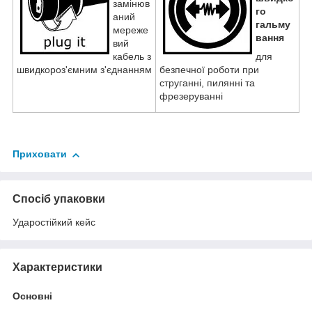
замінюв
го
аний
гальму
мереже
вання
вий
кабель з
для
швидкороз'ємним з'єднанням
безпечної роботи при
струганні, пилянні та
фрезеруванні
Приховати
Спосіб упаковки
Ударостійкий кейс
Характеристики
Основні