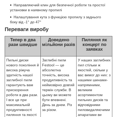
Направляючий клин для безпечної роботи та простої
установки в наявному пропилі
Налаштування кута з функцією пропилу з заднього
боку від -1° до 47°
Переваги виробу
Тепер в два
Доведено
Пиляння як
рази швидше
мільйони разів
концерт по
заявках
Пильні диски
Заглибні пили
У наших заглибних
нового покоління й
Festool — це
пил стільки ж
висока ріжуча
абсолютна
якостей, скільки у
здатність нашої
точність, висока
вас вимог до них: з
заглибної пили
продуктивність та
нашими шинами-
гарантують вам
неймовірно довгий
напрямними,
прискорення
термін служби. В
великим
роботи в два рази.
цьому ви можете
асортиментом
І все це при
бути впевнені.
пильних дисків та
максимальній
День за днем. Різ
відповідними
продуктивності
за різом.
пиловидаляючими
пиляння та якості
апаратами ви