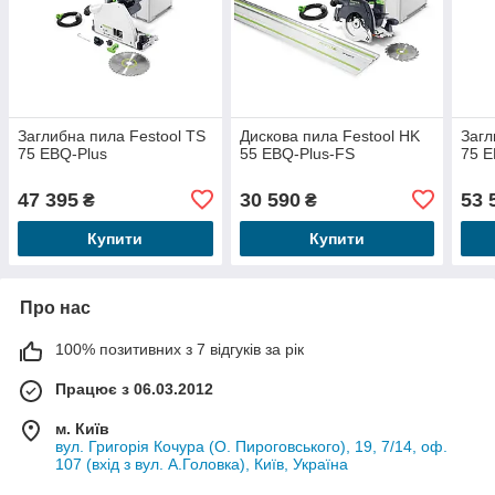
Заглибна пила Festool TS
Дискова пила Festool HK
Загл
75 EBQ-Plus
55 EBQ-Plus-FS
75 E
47 395
30 590
53 
₴
₴
Купити
Купити
Про нас
100% позитивних з 7 відгуків за рік
Працює з 06.03.2012
м. Київ
вул. Григорія Кочура (О. Пироговського), 19, 7/14, оф.
107 (вхід з вул. А.Головка), Київ, Україна