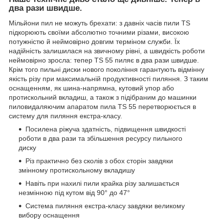
два рази швидше.
Мільйони пил не можуть брехати: з давніх часів пили TS
підкорюють своїми абсолютно точними різами, високою
потужністю й неймовірно довгим терміном служби. Їх
надійність залишилася на звичному рівні, а швидкість роботи
неймовірно зросла: тепер TS 55 пиляє в два рази швидше.
Крім того пильні диски нового покоління гарантують відмінну
якість різу при максимальній продуктивності пиляння. З таким
оснащенням, як шина-напрямна, кутовий упор або
протискольний вкладиш, а також з підібраним до машинки
пиловидаляючим апаратом пила TS 55 перетворюється в
систему для пиляння екстра-класу.
Посилена ріжуча здатність, підвищення швидкості
роботи в два рази та збільшення ресурсу пильного
диску
Різ практично без сколів з обох сторін завдяки
змінному протискольному вкладишу
Навіть при нахилі пили крайка різу залишається
незмінною під кутом від 90° до 47°
Система пиляння екстра-класу завдяки великому
вибору оснащення