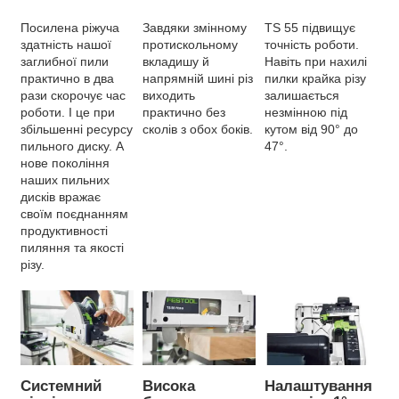
Посилена ріжуча
Завдяки змінному
TS 55 підвищує
здатність нашої
протискольному
точність роботи.
заглибної пили
вкладишу й
Навіть при нахилі
практично в два
напрямній шині різ
пилки крайка різу
рази скорочує час
виходить
залишається
роботи. І це при
практично без
незмінною під
збільшенні ресурсу
сколів з обох боків.
кутом від 90° до
пильного диску. А
47°.
нове покоління
наших пильних
дисків вражає
своїм поєднанням
продуктивності
пиляння та якості
різу.
Системний
Висока
Налаштування