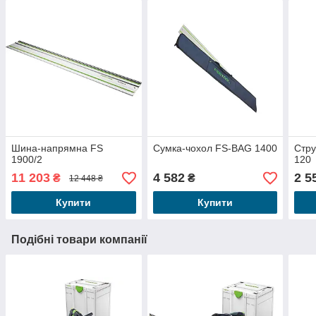
Шина-напрямна FS
Сумка-чохол FS-BAG 1400
Стру
1900/2
120
11 203
4 582
2 5
₴
₴
12 448 ₴
Купити
Купити
Подібні товари компанії