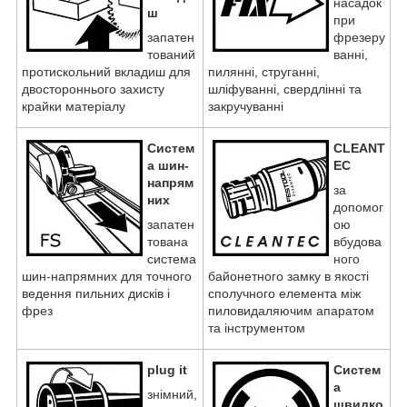
насадок
ш
при
запатен
фрезеру
тований
ванні,
протискольний вкладиш для
пилянні, струганні,
двостороннього захисту
шліфуванні, свердлінні та
крайки матеріалу
закручуванні
Систем
CLEANT
а шин-
EC
напрям
за
них
допомог
запатен
ою
тована
вбудова
система
ного
шин-напрямних для точного
байонетного замку в якості
ведення пильних дисків і
сполучного елемента між
фрез
пиловидаляючим апаратом
та інструментом
plug it
Систем
а
знімний,
швидко