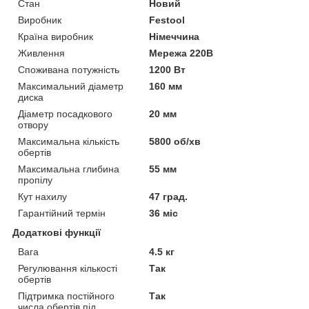
Стан
Новий
Виробник
Festool
Країна виробник
Німеччина
Живлення
Мережа 220В
Споживана потужність
1200 Вт
Максимальний діаметр
160 мм
диска
Діаметр посадкового
20 мм
отвору
Максимальна кількість
5800 об/хв
обертів
Максимальна глибина
55 мм
пропілу
Кут нахилу
47 град.
Гарантійний термін
36 міс
Додаткові функції
Вага
4.5 кг
Регулювання кількості
Так
обертів
Підтримка постійного
Так
числа обертів під