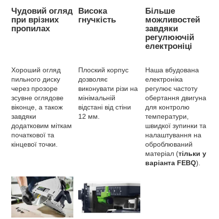
Чудовий огляд
Висока
Більше
при врізних
гнучкість
можливостей
пропилах
завдяки
регулюючій
електроніці
Хороший огляд
Плоский корпус
Наша вбудована
пильного диску
дозволяє
електроніка
через прозоре
виконувати різи на
регулює частоту
зсувне оглядове
мінімальній
обертання двигуна
віконце, а також
відстані від стіни
для контролю
завдяки
12 мм.
температури,
додатковим міткам
швидкої зупинки та
початкової та
налаштування на
кінцевої точки.
оброблюваний
матеріал (
тільки у
варіанта FEBQ
).