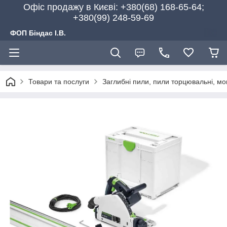
Офіс продажу в Києві: +380(68) 168-65-64;
+380(99) 248-59-69
ФОП Біндас І.В.
Товари та послуги
Заглибні пили, пили торцювальні, мон