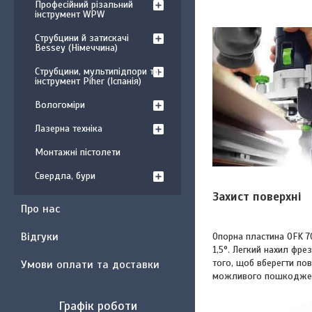
Професійний різальний
інструмент WPW
Струбцини й затискачі
Bessey (Німеччина)
Струбцини, мультипідпори та
інструмент Piher (Іспанія)
Вологоміри
Лазерна техніка
Монтажні пістолети
Свердла, бури
Захист поверхні
Про нас
Відгуки
Опорна пластина OFK 7
1,5°. Легкий нахил фре
того, щоб вберегти пов
Умови оплати та доставки
можливого пошкодже
Графік роботи