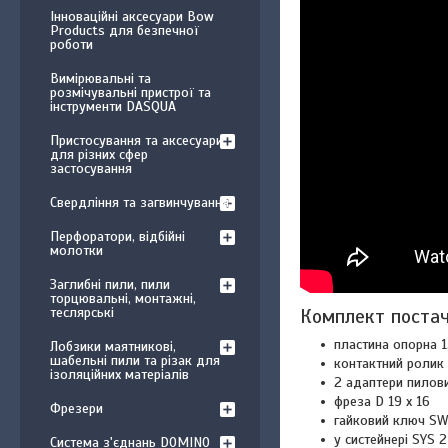
Інноваційні аксесуари Bow
Products для безпечної
роботи
Вимірювальні та
розмічувальні пристрої та
інструменти DASQUA
Пристосування та аксесуари
для різних сфер
застосування
Свердління та загвинчування
Перфоратори, відбійні
молотки
Заглибні пили, пили
торцювальні, монтажні,
теслярські
Комплект поста
пластина опорна 1
Лобзики маятникові,
шабельні пили та різак для
контактний ролик
ізоляційних матеріалів
2 адаптери пилов
фреза D 19 x 16
Фрезери
гайковий ключ SW
у систейнері SYS 2
Система з'єднань DOMINO