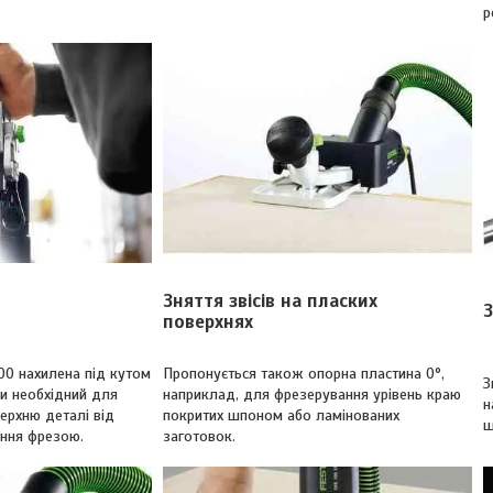
р
Зняття звісів на пласких
З
поверхнях
00 нахилена під кутом
Пропонується також опорна пластина 0°,
З
зи необхідний для
наприклад, для фрезерування урівень краю
н
ерхню деталі від
покритих шпоном або ламінованих
ш
ння фрезою.
заготовок.