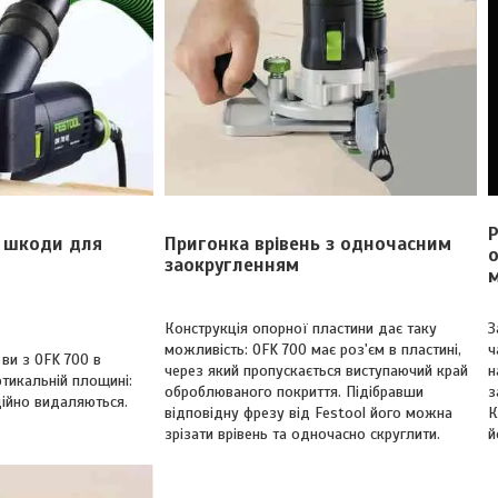
з шкоди для
Пригонка врівень з одночасним
заокругленням
м
Конструкція опорної пластини дає таку
З
можливість: OFK 700 має роз'єм в пластині,
ч
ви з OFK 700 в
через який пропускається виступаючий край
н
ртикальній площині:
оброблюваного покриття. Підібравши
з
дійно видаляються.
відповідну фрезу від Festool його можна
К
зрізати врівень та одночасно скруглити.
й