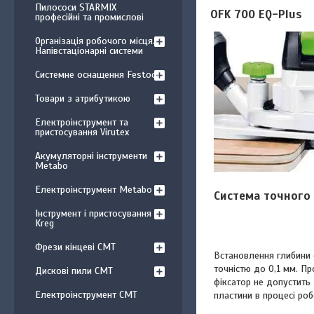
Пилососи STARMIX
OFK 700 EQ-Plus
професійні та промислові
Організація робочого місця.
Напівстаціонарні системи
Системне оснащення Festool
Товари з атрибутикою
Електроінструмент та
пристосування Virutex
Акумуляторні інструменти
Metabo
Електроінструмент Metabo
Система точного
Інструмент і пристосування
Kreg
Фрези кінцеві CMT
Встановлення глибини
точністю до 0,1 мм. Пр
Дискові пили CMT
фіксатор не допустить
Електроінструмент CMT
пластини в процесі роб