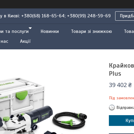
 в Києві: +380(68) 168-65-64; +380(99) 248-59-69
Придба
ри та послуги
Новинки
Товари зі знижкою
Това
 нас
Акції
Крайков
Plus
39 402 ₴
Під замовле
Відправк
Куп