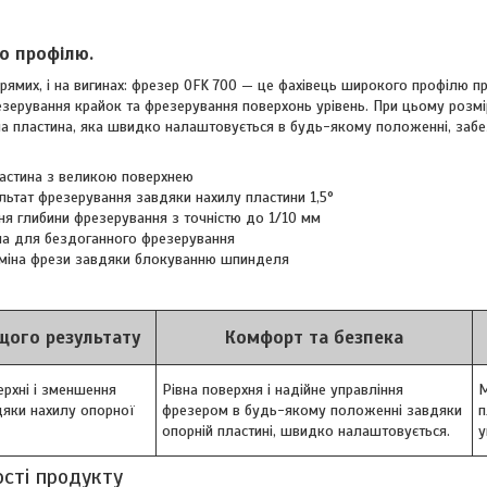
о профілю.
прямих, і на вигинах: фрезер OFK 700 — це фахівець широкого профілю пр
зерування крайок та фрезерування поверхонь урівень. При цьому розмір
а пластина, яка швидко налаштовується в будь-якому положенні, забез
астина з великою поверхнею
ьтат фрезерування завдяки нахилу пластини 1,5°
я глибини фрезерування з точністю до 1/10 мм
на для бездоганного фрезерування
зміна фрези завдяки блокуванню шпинделя
ого результату
Комфорт та безпека
ерхні і зменшення
Рівна поверхня і надійне управління
М
дяки нахилу опорної
фрезером в будь-якому положенні завдяки
п
опорній пластині, швидко налаштовується.
у
ості продукту