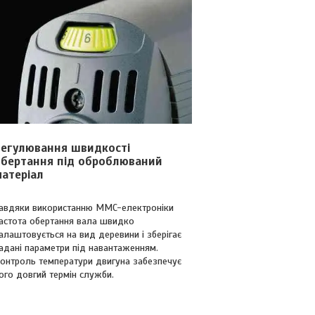
Регулювання швидкості
обертання під оброблюваний
атеріал
авдяки використанню MMC-електроніки
астота обертання вала швидко
алаштовується на вид деревини і зберігає
адані параметри під навантаженням.
онтроль температури двигуна забезпечує
ого довгий термін служби.