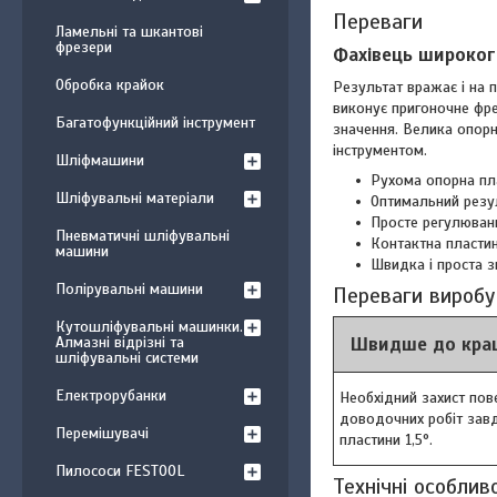
Переваги
Ламельні та шкантові
фрезери
Фахівець широког
Обробка крайок
Результат вражає і на 
виконує пригоночне фре
Багатофункційний інструмент
значення. Велика опорн
інструментом.
Шліфмашини
Рухома опорна пл
Шліфувальні матеріали
Оптимальний резул
Просте регулюванн
Пневматичні шліфувальні
Контактна пласти
машини
Швидка і проста 
Полірувальні машини
Переваги виробу
Кутошліфувальні машинки.
Швидше до кращ
Алмазні відрізні та
шліфувальні системи
Електрорубанки
Необхідний захист пов
доводочних робіт зав
Перемішувачі
пластини 1,5°.
Пилососи FESTOOL
Технічні особлив