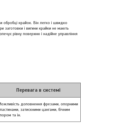
и обробці крайок. Він легко і швидко
и заготовки і вигини крайки не мають
печує рівну поверхню і надійне управління
Перевага в системі
ожливість доповнення фрезами, опорними
ластинами, затискними цангами, бічним
пором та ін.