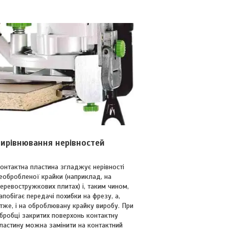
ирівнювання нерівностей
онтактна пластина згладжує нерівності
еобробленої крайки (наприклад, на
еревостружкових плитах) і, таким чином,
апобігає передачі похибки на фрезу, а,
тже, і на оброблювану крайку виробу. При
бробці закритих поверхонь контактну
ластину можна замінити на контактний