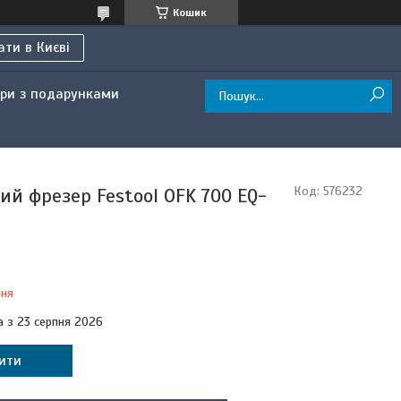
Кошик
ти в Києві
ри з подарунками
ий фрезер Festool OFK 700 EQ-
Код:
576232
ння
а з 23 серпня 2026
ити