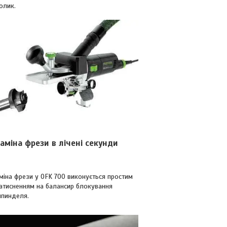
олик.
аміна фрези в лічені секунди
міна фрези у OFK 700 виконується простим
атисненням на балансир блокування
пинделя.