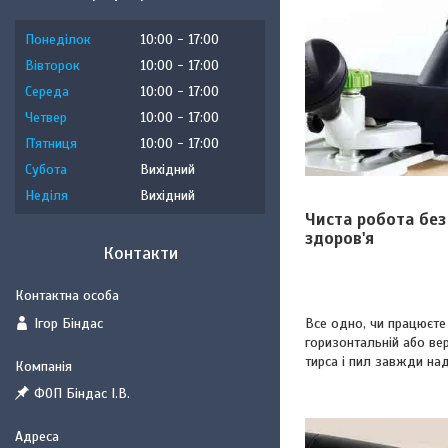
Понеділок
10:00
17:00
Вівторок
10:00
17:00
Середа
10:00
17:00
Четвер
10:00
17:00
Пʼятниця
10:00
17:00
Субота
Вихідний
Неділя
Вихідний
Чиста робота бе
здоров'я
Контакти
Ігор Біндас
Все одно, чи працюєте 
горизонтальній або ве
тирса і пил завжди на
ФОП Біндас І.В.