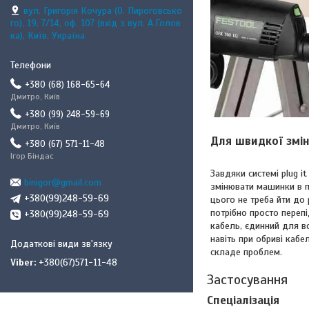
вул. Григорія Кочура (О. Пироговсько
го), 19, 7/14, оф. 107 (вхід з вул. А.Голов
ка), Київ, Україна
+380 (68) 168-65-64
Дмитро, Київ
+380 (99) 248-59-69
Дмитро, Київ
Для швидкої змін
+380 (67) 571-11-48
Ігор Біндас
Завдяки системі plug 
binigor@gmail.com
змінювати машинки в п
+380(99)248-59-69
цього не треба йти до
потрібно просто переп
+380(99)248-59-69
кабель, єдинний для всі
навіть при обриві кабе
складе проблем.
Viber
+380(67)571-11-48
Застосування
Спеціалізація