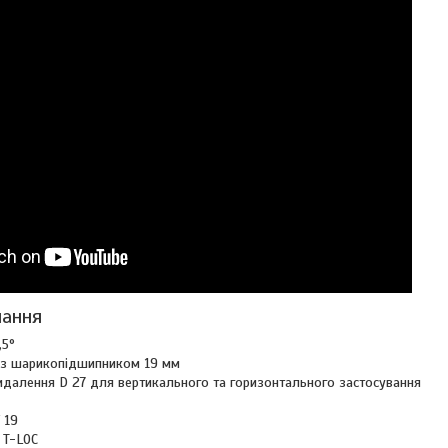
чання
,5°
 з шарикопідшипником 19 мм
идалення D 27 для вертикального та горизонтального застосування
 19
 T-LOC