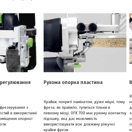
 регулювання
Рухома опорна пластина
В
К
Крайки, покриті ламінатом, дуже міцні, тому
н
 фрезерування з
фреза, як правило, тупиться тільки в
д
остий в використанні
певному місці. OFK 700 має рухому контактну
з
 зміщення опорної
підошву, яка дає можливість
о
оти.
використовувати всю довжину ріжучої
о
крайки фрези.
п