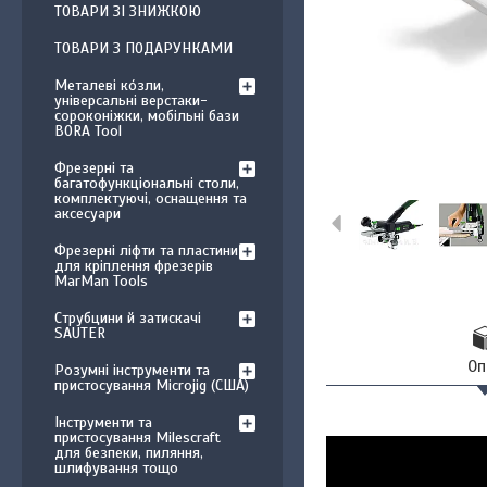
ТОВАРИ ЗІ ЗНИЖКОЮ
ТОВАРИ З ПОДАРУНКАМИ
Металеві ко́зли,
універсальні верстаки-
сороконіжки, мобільні бази
BORA Tool
Фрезерні та
багатофункціональні столи,
комплектуючі, оснащення та
аксесуари
Фрезерні ліфти та пластини
для кріплення фрезерів
MarMan Tools
Струбцини й затискачі
SAUTER
Оп
Розумні інструменти та
пристосування Microjig (США)
Інструменти та
пристосування Milescraft
для безпеки, пиляння,
шлифування тощо