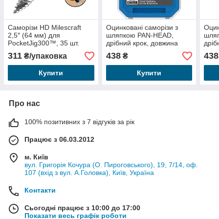
Саморізи HD Milescraft
Оцинковані саморізи з
Оцин
2,5″ (64 мм) для
шляпкою PAN-HEAD,
шля
PocketJig300™, 35 шт.
дрібний крок, довжина
дріб
25,4 мм, 100 шт
мм, 
311
438
438
₴/упаковка
₴
Купити
Купити
Про нас
100% позитивних з 7 відгуків за рік
Працює з 06.03.2012
м. Київ
вул. Григорія Кочура (О. Пироговського), 19, 7/14, оф.
107 (вхід з вул. А.Головка), Київ, Україна
Контакти
Сьогодні працює з 10:00 до 17:00
Показати весь графік роботи