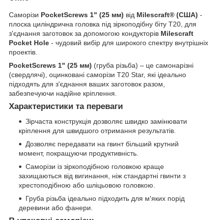
Саморізи
PocketScrews
1" (25 мм)
від
Milescraft® (США)
-
плоска циліндрична головка під зіркоподібну біту T20, для
з'єднання заготовок за допомогою кондукторів
Milescraft
Pocket Hole
- чудовий вибір для широкого спектру внутрішніх
проектів.
PocketScrews 1" (25 мм)
(груба різьба) – це самонарізні
(свердлячі), оцинковані саморізи T20 Star, які ідеально
підходять для з'єднання ваших заготовок разом,
забезпечуючи надійне кріплення.
Характеристики та переваги
Зірчаста конструкція дозволяє швидко замінювати
кріплення для швидшого отримання результатів.
Дозволяє передавати на гвинт більший крутний
момент, покращуючи продуктивність.
Саморізи із зіркоподібною головкою краще
захищаються від вигинання, ніж стандартні гвинти з
хрестоподібною або шліцьовою головкою.
Груба різьба ідеально підходить для м'яких порід
деревини або фанери.