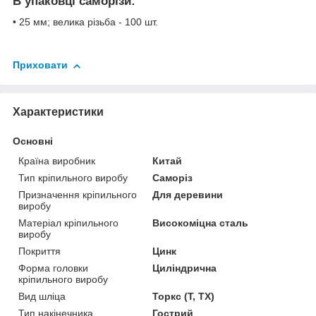
В упаковці саморізи:
• 25 мм; велика різьба - 100 шт.
Приховати
Характеристики
Основні
Країна виробник
Китай
Тип кріпильного виробу
Саморіз
Призначення кріпильного
Для деревини
виробу
Матеріал кріпильного
Високоміцна сталь
виробу
Покриття
Цинк
Форма головки
Циліндрична
кріпильного виробу
Вид шліца
Торкс (T, TX)
Тип накінечника
Гострий