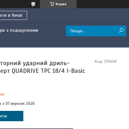
Кошик
ти в Києві
ри з подарунками
торний ударний дриль-
Код:
575604
ерт QUADRIVE TPC 18/4 I-Basic
ння
а з 07 вересня 2026
ити