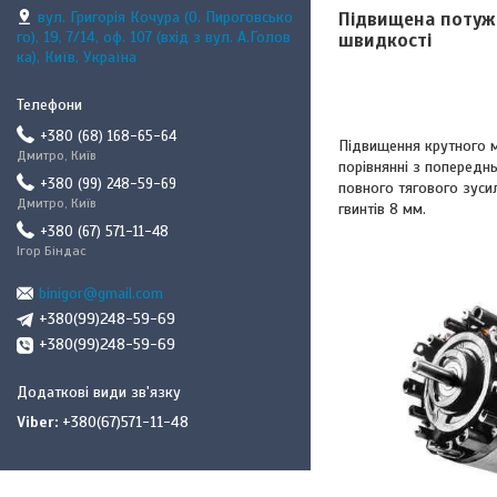
Підвищена потужн
вул. Григорія Кочура (О. Пироговсько
го), 19, 7/14, оф. 107 (вхід з вул. А.Голов
швидкості
ка), Київ, Україна
+380 (68) 168-65-64
Підвищення крутного 
Дмитро, Київ
порівнянні з поперед
+380 (99) 248-59-69
повного тягового зуси
Дмитро, Київ
гвинтів 8 мм.
+380 (67) 571-11-48
Ігор Біндас
binigor@gmail.com
+380(99)248-59-69
+380(99)248-59-69
Viber
+380(67)571-11-48