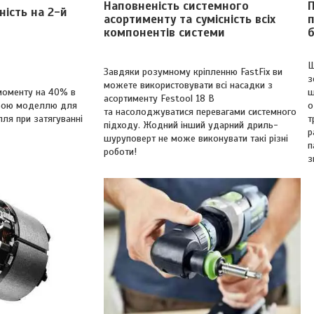
Наповненість системного
ість на 2-й
асортименту та сумісність всіх
п
компонентів системи
Ш
Завдяки розумному кріпленню FastFix ви
з
можете використовувати всі насадки з
моменту на 40% в
щ
асортименту Festool 18 В
ньою моделлю для
о
та насолоджуватися перевагами системного
лля при затягуванні
т
підходу. Жодний інший ударний дриль-
р
шуруповерт не може виконувати такі різні
п
роботи!
з