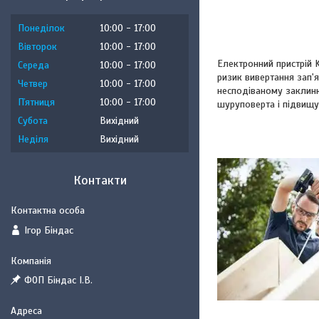
Понеділок
10:00
17:00
Вівторок
10:00
17:00
Електронний пристрій 
Середа
10:00
17:00
ризик вивертання зап'я
Четвер
10:00
17:00
несподіваному заклиню
Пʼятниця
10:00
17:00
шуруповерта і підвищу
Субота
Вихідний
Неділя
Вихідний
Контакти
Ігор Біндас
ФОП Біндас І.В.