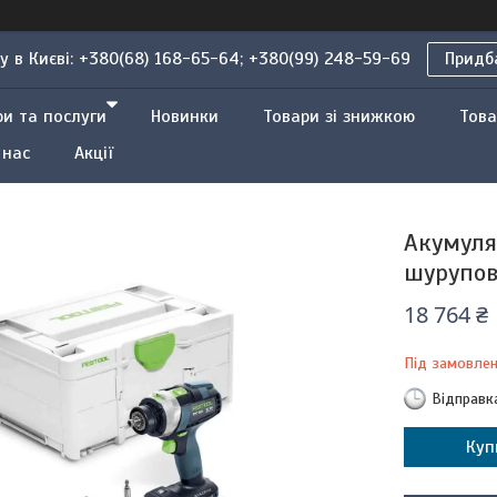
 в Києві: +380(68) 168-65-64; +380(99) 248-59-69
Придба
ри та послуги
Новинки
Товари зі знижкою
Това
 нас
Акції
Акумуля
шурупов
18 764 ₴
Під замовле
Відправк
Куп