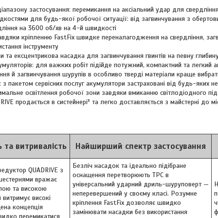
апазону застосування: перемикання на аксіальний удар для свердління
костями для будь-якої робочої ситуації: від загвинчування з оберто
ління на 3600 об/хв на 4-й швидкості
завдяки кріпленню FastFix швидке переналагодження на свердління, заг
истання інструменту
 та ексцентрикова насадка для загвинчування гвинтів на певну глибину
умуляторів: для важких робіт підійде потужний, компактний та легкий 
іння й загвинчування шурупів в особливо тверді матеріали краще вибра
: з пакетом сервісних послуг акумулятори застраховані від будь-яких н
имальне освітлення робочої зони завдяки вмиканню світлодіодного під
RIVE продається в систейнері³ та легко доставляється з майстерні до м
 та витривалість
Найширший спектр застосування
Безліч насадок та ідеально підібране
редуктор QUADRIVE з
оснащення перетворюють TPC в
шестернями вражає
універсальний ударний дриль-шуруповерт —
Н
лою та високою
неперевершений у своєму класі. Розумне
п
 витримує високі
кріплення FastFix дозволяє швидко
ч
ена концепція
замінювати насадки без використання
ф
видко перемикатися