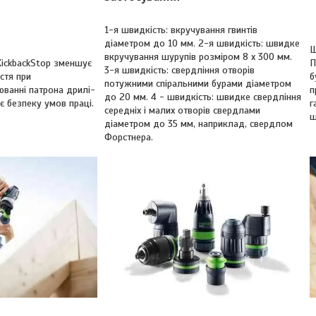
1-я швидкість: вкручування гвинтів
діаметром до 10 мм. 2-я швидкість: швидке
Ш
вкручування шурупів розміром 8 x 300 мм.
KickbackStop зменшує
П
3-я швидкість: свердління отворів
стя при
б
потужними спіральними бурами діаметром
ванні патрона дрилі-
п
до 20 мм. 4 - швидкість: швидке свердління
є безпеку умов праці.
г
середніх і малих отворів свердлами
ш
діаметром до 35 мм, наприклад, свердлом
Форстнера.