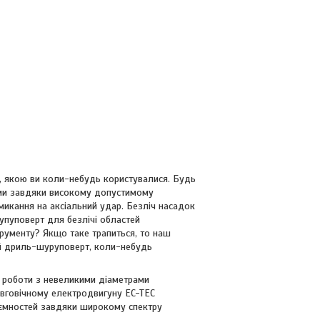
я, якою ви коли-небудь користувалися. Будь
лами завдяки високому допустимому
икання на аксіальний удар. Безліч насадок
пуповерт для безлічі областей
трументу? Якщо таке трапиться, то наш
ий дриль-шуруповерт, коли-небудь
я роботи з невеликими діаметрами
вговічному електродвигуну EC-TEC
иємностей завдяки широкому спектру