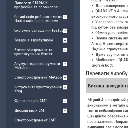
послуг Festool
Пилососи STARMIX
Для розширення ді
професійні та промислові
QUADRIVE з 4 швид
високоточного сверд
Організація робочого місця.
Напівстаціонарні системи
Універсальність: 
під кутом без викор
Системне оснащення Festool
Обмежувач глибини
Гнучка система ак
Товари з атрибутикою
А·год. А для свердл
Надійне страхування
Електроінструмент та
пристосування Virutex
Дуже зручно: опт
Мобільність: QUAD
Акумуляторні інструменти
системі bott
Metabo
Переваги виробу
Електроінструмент Metabo
Висока швидкість
Інструмент і пристосування
Kreg
Міцний 4-швидкісний 
Фрези кінцеві CMT
виконаними з металу 
Дискові пили CMT
своєю неймовірною си
швидкістю обертання й
Електроінструмент CMT
навантаження. Покращ
вмикання дає змогу ш