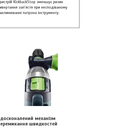
ристрій KickbackStop зменшує ризик
ивертання зап'ястя при несподіваному
аклинюванні патрона інструменту.
Вдосконалений механізм
перемикання швидкостей