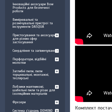
Інноваційні аксесуари Bow
Products для безпечної
роботи
Вимірювальні та
розмічувальні пристрої та
інструменти DASQUA
Пристосування та аксесуари
для різних сфер
застосування
Свердління та загвинчування
Перфоратори, відбійні
молотки
Заглибні пили, пили
торцювальні, монтажні,
теслярські
Лобзики маятникові,
шабельні пили та різак для
ізоляційних матеріалів
Фрезери
Комплект поста
Система з'єднань DOMINO