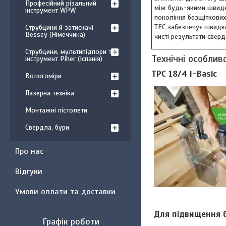
Професійний різальний
між будь-якими швидк
інструмент WPW
покоління безщіткових
TEC забезпечує швидк
Струбцини й затискачі
Bessey (Німеччина)
чисті результати сверд
Струбцини, мультипідпори та
Технічні особлив
інструмент Piher (Іспанія)
TPC 18/4 I-Basic
Вологоміри
Лазерна техніка
Монтажні пістолети
Свердла, бури
Про нас
Відгуки
Умови оплати та доставки
Для підвищення 
Графік роботи