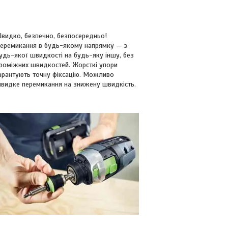
видко, безпечно, безпосередньо!
еремикання в будь-якому напрямку — з
удь-якої швидкості на будь-яку іншу, без
роміжних швидкостей. Жорсткі упори
арантують точну фіксацію. Можливо
видке перемикання на знижену швидкість.