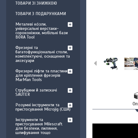
ТОВАРИ ЗІ ЗНИЖКОЮ
ТОВАРИ З ПОДАРУНКАМИ
Металеві ко́зли,
універсальні верстаки-
сороконіжки, мобільні бази
BORA Tool
Фрезерні та
багатофункціональні столи,
комплектуючі, оснащення та
аксесуари
Фрезерні ліфти та пластини
для кріплення фрезерів
MarMan Tools
Струбцини й затискачі
SAUTER
Оп
Розумні інструменти та
пристосування Microjig (США)
Інструменти та
пристосування Milescraft
для безпеки, пиляння,
шлифування тощо