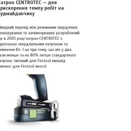
Патрон CENTROTEC — для
рискорення темпу робіт на
будмайданчику
видкий перехід між режимами свердління,
енкерування та загвинчування: розроблений
е в 2001 році патрон CENTROTEC є
дночасно свердлильним патроном та
римачем біт. І це при тому, що він у два
ази менше та на 80% легше стандартного
атрона: типовий для Festool винахід
вичної для Festool якості.