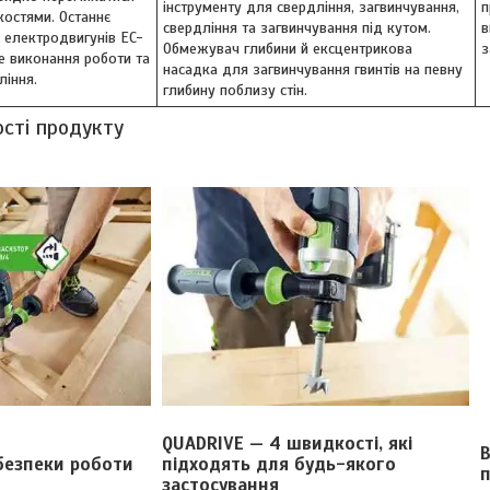
інструменту для свердління, загвинчування,
п
остями. Останнє
свердління та загвинчування під кутом.
в
 електродвигунів EC-
Обмежувач глибини й ексцентрикова
з
е виконання роботи та
насадка для загвинчування гвинтів на певну
ління.
глибину поблизу стін.
ості продукту
QUADRIVE — 4 швидкості, які
безпеки роботи
підходять для будь-якого
застосування