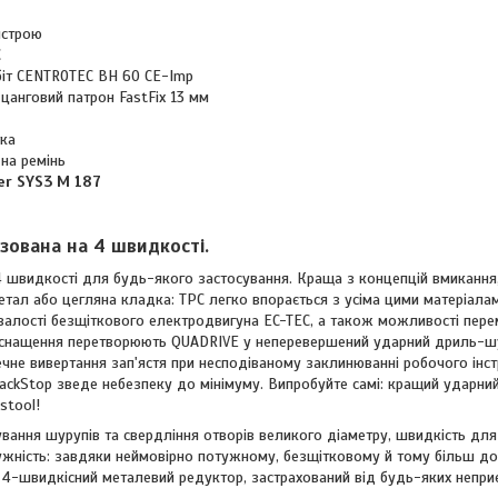
истрою
C
біт CENTROTEC BH 60 CE-Imp
анговий патрон FastFix 13 мм
ка
на ремінь
er SYS3 M 187
зована на 4 швидкості.
 4 швидкості для будь-якого застосування. Краща з концепцій вмиканн
метал або цегляна кладка: TPC легко впорається з усіма цими матеріа
алості безщіткового електродвигуна EC-TEC, а також можливості перем
 оснащення перетворюють QUADRIVE у неперевершений ударний дриль-шу
ечне вивертання зап'ястя при несподіваному заклинюванні робочого інс
backStop зведе небезпеку до мінімуму. Випробуйте самі: кращий ударн
stool!
вання шурупів та свердління отворів великого діаметру, швидкість дл
жність: завдяки неймовірно потужному, безщітковому й тому більш до
й 4-швидкісний металевий редуктор, застрахований від будь-яких непр