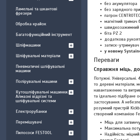
без акумулятора
Ламельні та шкантові
без зарядного пр
фрезери
патрон CENTROTE
магнітний тримач 
Обробка крайок
швидкозажимний ц
біта PZ 2
Багатофункційний інструмент
додаткова рукоят
Шліфмашини
затиск-утримувач 
у новому Systain
Шліфувальні матеріали
Переваги
Пневматичні шліфувальні
Справжня міць, до
машини
Потужні. Універсальні.
Полірувальні машини
то деревні матеріали, 
навантаженню та витрив
Кутошліфувальні машинки.
та ідеально підібране
Алмазні відрізні та
шліфувальні системи
застосування. А небезп
розумний пристрій Kick
Електрорубанки
створений компанією Fe
Перемішувачі
Міць для загвинчу
Максимальна поту
Пилососи FESTOOL
Надійність: міцни