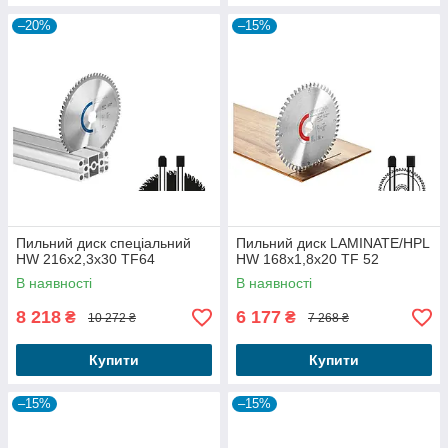
–20%
–15%
Пильний диск спеціальний
Пильний диск LAMINATE/HPL
HW 216x2,3x30 TF64
HW 168x1,8x20 TF 52
В наявності
В наявності
8 218
6 177
₴
₴
10 272 ₴
7 268 ₴
Купити
Купити
–15%
–15%