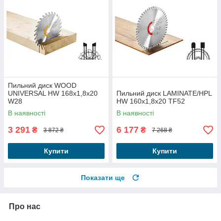
Пильний диск WOOD
UNIVERSAL HW 168x1,8x20
Пильний диск LAMINATE/HPL
W28
HW 160x1,8x20 TF52
В наявності
В наявності
3 291
6 177
₴
₴
3 872 ₴
7 268 ₴
Купити
Купити
Показати ще
Про нас