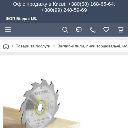
Офіс продажу в Києві: +380(68) 168-65-64;
+380(99) 248-59-69
ФОП Біндас І.В.
Товари та послуги
Заглибні пили, пили торцювальні, мон