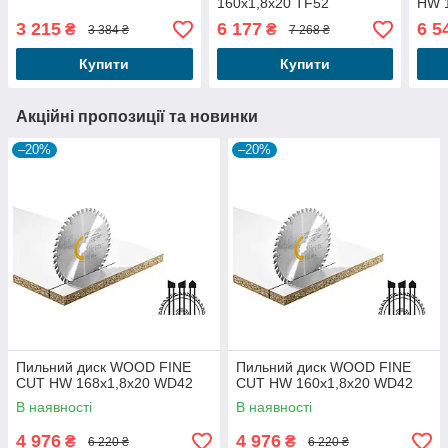
160x1,8x20 TF52
HW 1
3 215
6 177
6 5
₴
₴
3 384 ₴
7 268 ₴
Купити
Купити
Акційні пропозиції та новинки
–20%
–20%
Пильний диск WOOD FINE
Пильний диск WOOD FINE
CUT HW 168x1,8x20 WD42
CUT HW 160x1,8x20 WD42
В наявності
В наявності
4 976
4 976
₴
₴
6 220 ₴
6 220 ₴