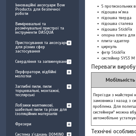
Інноваційні аксесуари Bow
5 протискольних 
Products для безпечної
підошва м'яка
роботи
підошва тверда
підошва сталева
Вимірювальні та
розмічувальні пристрої та
підошва StickFix
інструменти DASQUA
oпорна плита для
плита-адаптер
Пристосування та аксесуари
циркуль
для різних сфер
застосування
фетр StickFix
систейнер SYS3 M 
Свердління та загвинчування
Переваги виробу
Перфоратори, відбійні
молотки
Мобільність
Заглибні пили, пили
торцювальні, монтажні,
Переїзди з майстерні н
теслярські
замовника і назад з с
Лобзики маятникові,
проблема. Для полегш
шабельні пили та різак для
систейнери³ можна вб
ізоляційних матеріалів
автомобільне устаткув
Фрезери
Технічні особлив
Система з'єднань DOMINO