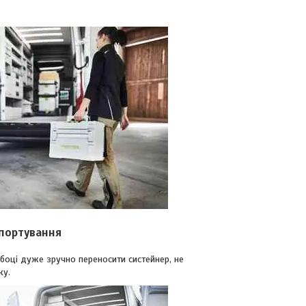
портування
боці дуже зручно переносити систейнер, не
ку.