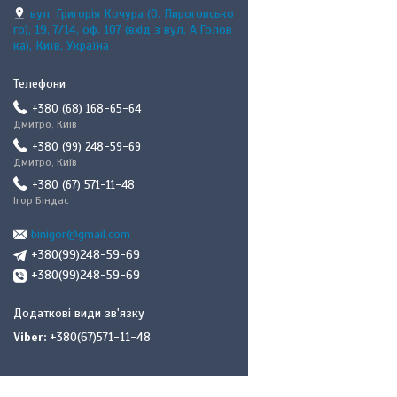
вул. Григорія Кочура (О. Пироговсько
го), 19, 7/14, оф. 107 (вхід з вул. А.Голов
ка), Київ, Україна
+380 (68) 168-65-64
Дмитро, Київ
+380 (99) 248-59-69
Дмитро, Київ
+380 (67) 571-11-48
Ігор Біндас
binigor@gmail.com
+380(99)248-59-69
+380(99)248-59-69
Viber
+380(67)571-11-48