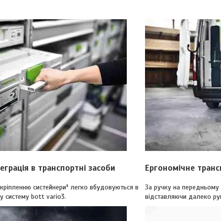
еграція в транспортні засоби
Ергономічне транс
кріпленню систейнери³ легко вбудовуються в
За ручку на передньому 
 систему bott vario3.
відставляючи далеко ру