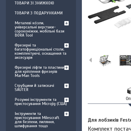
ТОВАРИ ЗІ ЗНИЖКОЮ
ТОВАРИ З ПОДАРУНКАМИ
Металеві ко́зли,
універсальні верстаки-
сороконіжки, мобільні бази
BORA Tool
Фрезерні та
багатофункціональні столи,
комплектуючі, оснащення та
аксесуари
Фрезерні ліфти та пластини
для кріплення фрезерів
MarMan Tools
Струбцини й затискачі
SAUTER
Оп
Розумні інструменти та
пристосування Microjig (США)
Інструменти та
пристосування Milescraft
Для лобзиків Fest
для безпеки, пиляння,
шлифування тощо
Комплект поста