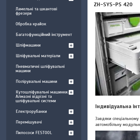
ZH-SYS-PS 420
Ламельні та шкантові
фрезери
Обробка крайок
Багатофункційний інструмент
Шліфмашини
Шліфувальні матеріали
Пневматичні шліфувальні
машини
Полірувальні машини
Кутошліфувальні машинки.
Алмазні відрізні та
шліфувальні системи
Індивідуальна інт
Електрорубанки
Завдяки спеціальному 
Перемішувачі
автомобільну модульну
Пилососи FESTOOL