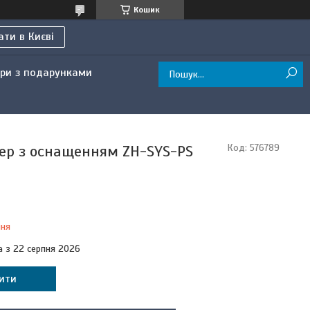
Кошик
ти в Києві
ри з подарунками
ер з оснащенням ZH-SYS-PS
Код:
576789
ння
а з 22 серпня 2026
ити