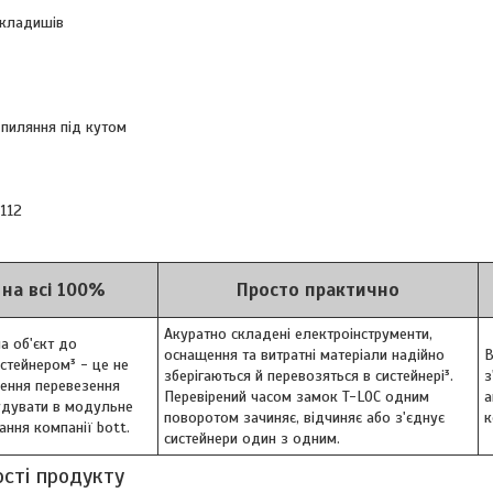
вкладишів
 пиляння під кутом
112
 на всі 100%
Просто практично
Акуратно складені електроінструменти,
а об'єкт до
оснащення та витратні матеріали надійно
В
истейнером³ - це не
зберігаються й перевозяться в систейнері³.
з
ення перевезення
Перевірений часом замок T-LOC одним
а
удувати в модульне
поворотом зачиняє, відчиняє або з'єднує
к
ання компанії bott.
систейнери один з одним.
ості продукту