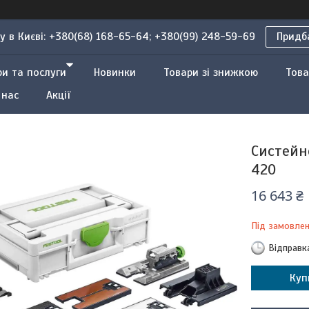
 в Києві: +380(68) 168-65-64; +380(99) 248-59-69
Придба
ри та послуги
Новинки
Товари зі знижкою
Това
 нас
Акції
Систейн
420
16 643 ₴
Під замовле
Відправк
Куп