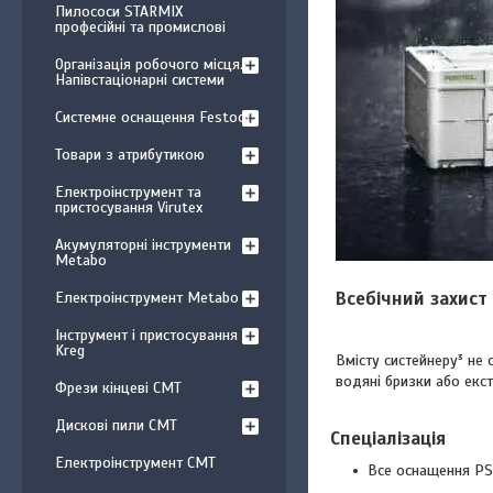
Пилососи STARMIX
професійні та промислові
Організація робочого місця.
Напівстаціонарні системи
Системне оснащення Festool
Товари з атрибутикою
Електроінструмент та
пристосування Virutex
Акумуляторні інструменти
Metabo
Всебічний захист
Електроінструмент Metabo
Інструмент і пристосування
Kreg
Вмісту систейнеру³ не 
водяні бризки або екс
Фрези кінцеві CMT
Дискові пили CMT
Спеціалізація
Електроінструмент CMT
Все оснащення PS 