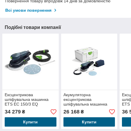
Повернення товару впродовж 14 днів за домовленістю
Всі умови повернення
Подібні товари компанії
Ексцентрикова
Акумуляторна
Ексц
шліфувальна машинка
ексцентрикова
шлі
ETS EC 150/3 EQ
шліфувальна машинка
ETS 
ETSC 2 125-Basic
34 279
26 168
36 
₴
₴
Купити
Купити