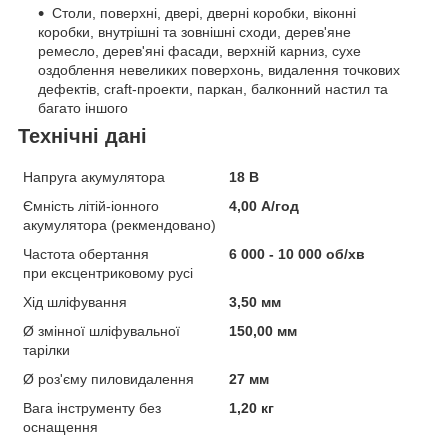
Столи, поверхні, двері, дверні коробки, віконні
коробки, внутрішні та зовнішні сходи, дерев'яне
ремесло, дерев'яні фасади, верхній карниз, сухе
оздоблення невеликих поверхонь, видалення точкових
дефектів, craft-проекти, паркан, балконний настил та
багато іншого
Технічні дані
Напруга акумулятора
18 В
Ємність літій-іонного
4,00 А/год
акумулятора (рекмендовано)
Частота обертання
6 000 - 10 000 об/хв
при ексцентриковому русі
Хід шліфування
3,50 мм
Ø змінної шліфувальної
150,00 мм
тарілки
Ø роз'єму пиловидалення
27 мм
Вага інструменту без
1,20 кг
оснащення