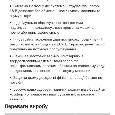
Система Festool у дії: система інструментів Festool
18 В дозволяє без обмежень комбінувати машинки та
акумулятори
Індивідуальне підсвічування: два режими
підсвічування налаштовуються прямо на машинці -
повне або приглушене світло
Інноваційна технологія двигуна: високопродуктивний
безщітковий електродвигун EC-TEC працює дуже тихо і
практично не потребує обслуговування
Захищає заготовку: гальмо шліфтарілки з
твердосплавними елементами запобігає
неконтрольованим високим обертам на холостому ходу
і подряпинам на поверхні при запуску машинки
Завдяки цьому доводочні фінішні операції більше не
потрібні
Береже ваше здоров'я: завдяки захисту від вібрацій ви
комфортно працюєте і ваші руки не втомлюються
завчасно
Переваги виробу