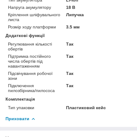
Напруга акумулятору
18 В
Кріплення шліфувального
Липучка
листа
Розмір ходу платформи
3.5 мм
Додаткові функції
Регулювання кількості
Так
обертів
Підтримка постійного
Так
числа обертів під
навантаженням
Підсвічування робочої
Так
зони
Підключення
Так
пилозбірника/пилососа
Комплектація
Тип упаковки
Пластиковий кейс
Приховати