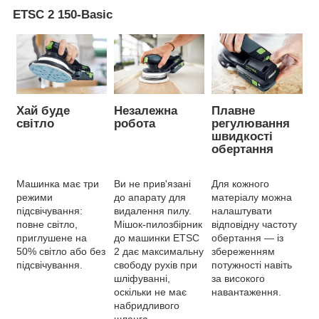
ETSC 2 150-Basic
Хай буде
Незалежна
Плавне
світло
робота
регулювання
швидкості
обертання
Машинка має три
Ви не прив'язані
Для кожного
режими
до апарату для
матеріалу можна
підсвічування:
видалення пилу.
налаштувати
повне світло,
Мішок-пилозбірник
відповідну частоту
приглушене на
до машинки ETSC
обертання — із
50% світло або без
2 дає максимальну
збереженням
підсвічування.
свободу рухів при
потужності навіть
шліфуванні,
за високого
оскільки не має
навантаження.
набридливого
шланга.