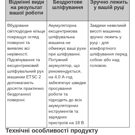
Відмінні види
Бездротове
Зручно лежить
на результат
шліфування
у вашій руці
вашої роботи
Вбудоване
Акумуляторна
Завдяки невеликій
світлодіодне кільце
ексцентрикова
висоті машинка
покращує огляд
шліфувальна
зручно лежить у
поверхні та
машина не
руці - для
виявляє всі
обмежує ваші рухи
комфортного
нерівності.
при шліфуванні.
шліфування перед
Підсвічування та
Потужний
собою або над
ексцентриковий
акумулятор, що
головою.
шліфувальний рух
рекомендується,
машинки ETSC 2
на 4,0 А·год
допомагають
забезпечує швидке
досягти практично
просування
бездоганної
роботи та
поверхні.
підходить до всіх
акумуляторних
інструментів та
зарядних
пристроїв на 18 В.
Технічні особливості продукту