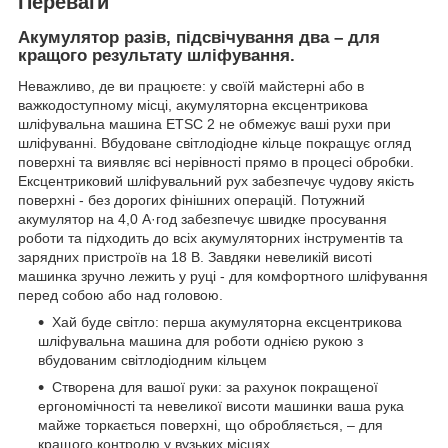
Переваги
Акумулятор разів, підсвічування два – для
кращого результату шліфування.
Неважливо, де ви працюєте: у своїй майстерні або в
важкодоступному місці, акумуляторна ексцентрикова
шліфувальна машина ETSC 2 не обмежує ваші рухи при
шліфуванні. Вбудоване світлодіодне кільце покращує огляд
поверхні та виявляє всі нерівності прямо в процесі обробки.
Ексцентриковий шліфувальний рух забезпечує чудову якість
поверхні - без дорогих фінішних операцій. Потужний
акумулятор на 4,0 А·год забезпечує швидке просування
роботи та підходить до всіх акумуляторних інструментів та
зарядних пристроїв на 18 В. Завдяки невеликій висоті
машинка зручно лежить у руці - для комфортного шліфування
перед собою або над головою.
Хай буде світло: перша акумуляторна ексцентрикова
шліфувальна машина для роботи однією рукою з
вбудованим світлодіодним кільцем
Створена для вашої руки: за рахунок покращеної
ергономічності та невеликої висоти машинки ваша рука
майже торкається поверхні, що обробляється, – для
кращого контролю у вузьких місцях