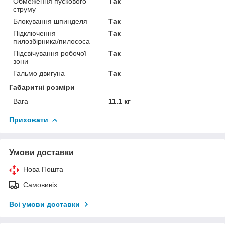
Обмеження пускового
Так
струму
Блокування шпинделя
Так
Підключення
Так
пилозбірника/пилососа
Підсвічування робочої
Так
зони
Гальмо двигуна
Так
Габаритні розміри
Вага
11.1 кг
Приховати
Умови доставки
Нова Пошта
Самовивіз
Всі умови доставки