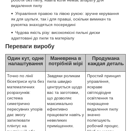
видалення пилу
Управління правою та лівою рукою: зручне керування
як для шульги, так і для правші, оскільки вимикач та
рукоятка знаходяться посередині
Чудова якість різу: високоякісні пильні диски
адаптовані до пили та матеріалу
Переваги виробу
Один кут, одне
Маневрена в
Продумана
налаштування
потрібній мірі
каждая деталь
Точно по лінії
Завдяки роликам
Простий принцип
бісектриси кута без
пила швидко
управління,
математичних
центрується щодо
яскраве
розрахунків:
вас та заготовки,
світлодіодне
система
що дозволяє
освітлення та
симетрично
максимально
покращене
пересувних упорів
ефективно
видалення пилу
дає змогу
працювати навіть у
значно
запилювати
невеликих
полегшують
плінтус на
приміщеннях.
робочий процес.