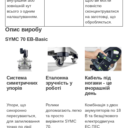
внутрішній або
Щоб ви могли
зовнішній кут
повністю
всього з одним
сконцентруватися
налаштуванням.
на заготовці, що
обробляється.
Опис виробу
SYMC 70 EB-Basic
Система
Еталонна
Кабель під
симетричних
зручність у
ногами - це
упорів
роботі
вчорашній
день
Упори, що
Ролики
Комбінація з двох
синхронно
допомагають легко
акумуляторів по 18
пересуваються,
та просто
В та безщіткового
для запилювання
вирівняти SYMC
електродвигуна
точно по лінії
70.
EC-TEC