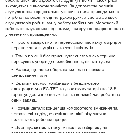
обох планок, що оздоблюють один кут, по лінії бісектриси
виконується з високою точністю. За допомогою роликів
акумуляторна торцювально-усовочна пила приводиться в
потрібне положення одним рухом руки, а система з двох
акумуляторів робить вашу роботу мобільною. Мережевий
кабель не плутається під ногами, і ви зручно працюєте навіть
у невеликих приміщеннях.
Просто вимірюємо та переносимо: малка-кутомір для
перенесення внутрішніх та зовнішніх кутів
Точно по лінії бісектриси кута: система симетрично
пересувних упорів для оздоблення кутів плінтусом
Ролики, що легко обертаються, для швидкого
центрування пили
Великий ресурс: комбінація з безщіткового
електродвигуна EC-TEC та двох акумуляторів по 18 В
гарантує достатню потужність та великий час роботи на
одній зарядці
Розумні деталі: концепція комфортного вмикання та
яскраве світлодіодне освітлення лінії різу значно
полегшують робочий процес
Зменшує кількість пилу: мішок-пилозбірник для
роботи без пилу, навіть коли немає апарату для