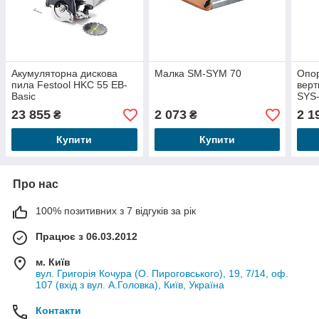
Акумуляторна дискова
Малка SM-SYM 70
Опор
пила Festool HKC 55 EB-
верт
Basic
SYS
23 855
2 073
2 1
₴
₴
Купити
Купити
Про нас
100% позитивних з 7 відгуків за рік
Працює з 06.03.2012
м. Київ
вул. Григорія Кочура (О. Пироговського), 19, 7/14, оф.
107 (вхід з вул. А.Головка), Київ, Україна
Контакти