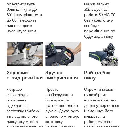
бісектриси кута.
максимально
Зовнішні кути до
збільшує час
60° і внутрішні кути
роботи SYMC 70
до 68° виходять
без кабелю для
лише з одним
свободи
налаштуванням.
переміщення по
будмайданчику.
Хороший
Зручне
Робота без
огляд розмітки
використання
пилу
Яскраве
Просте
Окремий мішок-
світлодіодне
розблокування
пилозбірник
освітлення
блокиратора
вловлює пил там,
відкидає на
включення однією
де він утворюється,
заготовку глибоку
рукою. Друга рука
й зменшує його
тінь від пильного
впевнено утримує
кількість на
диску, яку можна
заготовку.
робочому місці
використовувати як
Захисний кожух
навіть без апарату