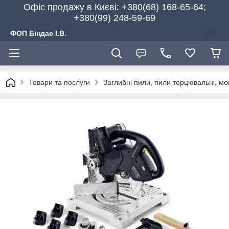
Офіс продажу в Києві: +380(68) 168-65-64;
+380(99) 248-59-69
ФОП Біндас І.В.
Товари та послуги
Заглибні пили, пили торцювальні, мон