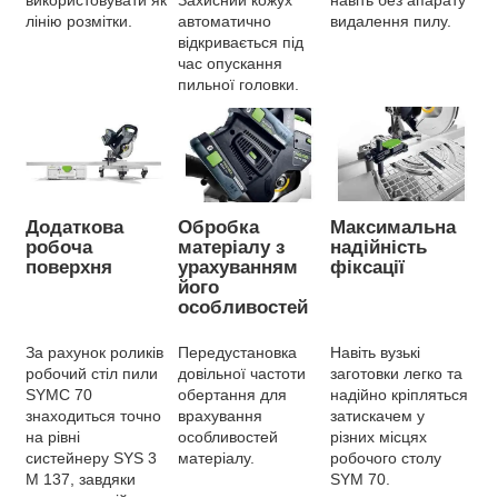
лінію розмітки.
автоматично
видалення пилу.
відкривається під
час опускання
пильної головки.
Додаткова
Обробка
Максимальна
робоча
матеріалу з
надійність
поверхня
урахуванням
фіксації
його
особливостей
За рахунок роликів
Передустановка
Навіть вузькі
робочий стіл пили
довільної частоти
заготовки легко та
SYMC 70
обертання для
надійно кріпляться
знаходиться точно
врахування
затискачем у
на рівні
особливостей
різних місцях
систейнеру SYS 3
матеріалу.
робочого столу
M 137, завдяки
SYM 70.