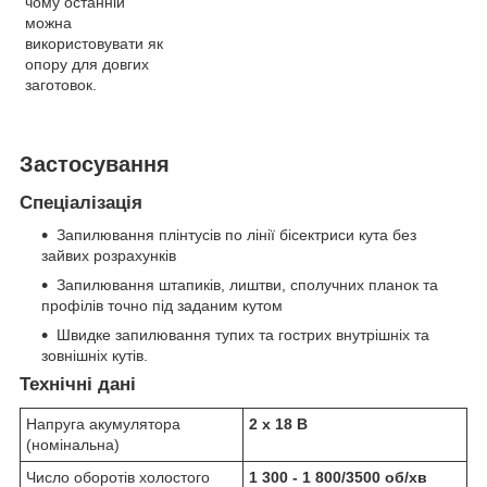
чому останній
можна
використовувати як
опору для довгих
заготовок.
Застосування
Спеціалізація
Запилювання плінтусів по лінії бісектриси кута без
зайвих розрахунків
Запилювання штапиків, лиштви, сполучних планок та
профілів точно під заданим кутом
Швидке запилювання тупих та гострих внутрішніх та
зовнішніх кутів.
Технічні дані
Напруга акумулятора
2 x 18 В
(номінальна)
Число оборотів холостого
1 300 - 1 800/3500 об/хв