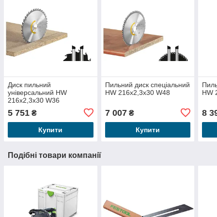
Диск пильний
Пильний диск спеціальний
Пиль
універсальний HW
HW 216x2,3x30 W48
HW 
216x2,3x30 W36
5 751
7 007
8 3
₴
₴
Купити
Купити
Подібні товари компанії