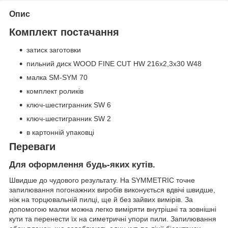
Опис
Комплект постачання
затиск заготовки
пильний диск WOOD FINE CUT HW 216x2,3x30 W48
малка SM-SYM 70
комплект роликів
ключ-шестигранник SW 6
ключ-шестигранник SW 2
в картонній упаковці
Переваги
Для оформлення будь-яких кутів.
Швидше до чудового результату. На SYMMETRIC точне
запилювання погонажних виробів виконується вдвічі швидше,
ніж на торцювальній пилці, ще й без зайвих вимірів. За
допомогою малки можна легко виміряти внутрішні та зовнішні
кути та перенести їх на симетричні упори пили. Запилювання