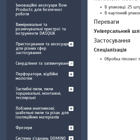
Інноваційні аксесуари Bow
В упаковці: 25 шт
Products для безпечної
В картонній упако
роботи
Переваги
Вимірювальні та
розмічувальні пристрої та
Універсальний шл
інструменти DASQUA
Застосування
Пристосування та аксесуари
для різних сфер
Спеціалізація
застосування
Обробка гіпсової 
Свердління та загвинчування
Перфоратори, відбійні
молотки
Заглибні пили, пили
торцювальні, монтажні,
теслярські
Лобзики маятникові,
шабельні пили та різак для
ізоляційних матеріалів
Фрезери
Система з'єднань DOMINO