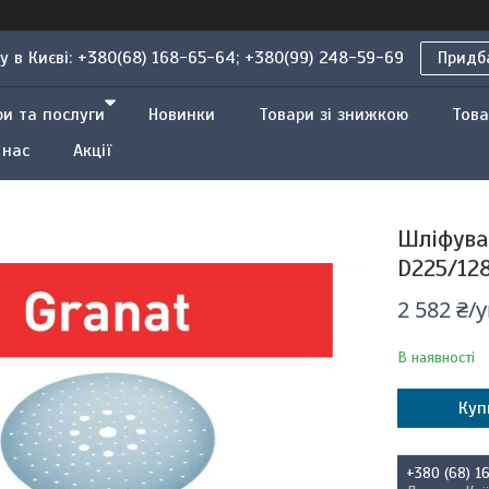
 в Києві: +380(68) 168-65-64; +380(99) 248-59-69
Придба
ри та послуги
Новинки
Товари зі знижкою
Това
 нас
Акції
Шліфува
D225/12
2 582 ₴/
В наявності
Куп
+380 (68) 1