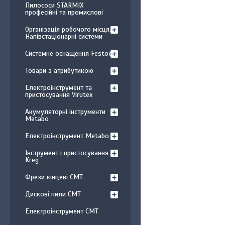
Пилососи STARMIX
професійні та промислові
Організація робочого місця.
Напівстаціонарні системи
Системне оснащення Festool
Товари з атрибутикою
Електроінструмент та
пристосування Virutex
Акумуляторні інструменти
Metabo
Електроінструмент Metabo
Інструмент і пристосування
Kreg
Фрези кінцеві CMT
Дискові пили CMT
Електроінструмент CMT