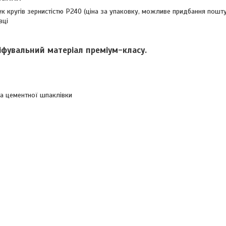
ук кругів зернистістю P240 (ціна за упаковку, можливе придбання пошт
вці
іфувальний матеріал преміум-класу.
та цементної шпаклівки