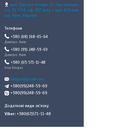
вул. Григорія Кочура (О. Пироговсько
го), 19, 7/14, оф. 107 (вхід з вул. А.Голов
ка), Київ, Україна
+380 (68) 168-65-64
Дмитро, Київ
+380 (99) 248-59-69
Дмитро, Київ
+380 (67) 571-11-48
Ігор Біндас
binigor@gmail.com
+380(99)248-59-69
+380(99)248-59-69
Viber
+380(67)571-11-48