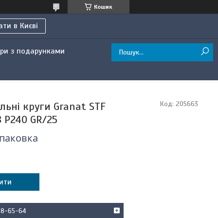
Кошик
ти в Києві
ри з подарунками
льні круги Granat STF
Код:
205663
8 P240 GR/25
упаковка
ити
68-65-64