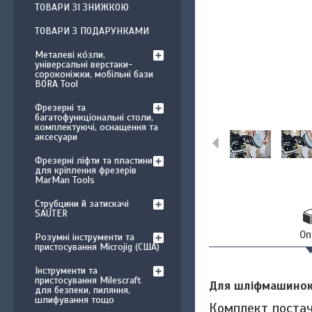
ТОВАРИ ЗІ ЗНИЖКОЮ
ТОВАРИ З ПОДАРУНКАМИ
Металеві ко́зли,
універсальні верстаки-
сороконіжки, мобільні бази
BORA Tool
Фрезерні та
багатофункціональні столи,
комплектуючі, оснащення та
аксесуари
Фрезерні ліфти та пластини
для кріплення фрезерів
MarMan Tools
Струбцини й затискачі
SAUTER
Оп
Розумні інструменти та
пристосування Microjig (США)
Інструменти та
пристосування Milescraft
Для шліфмашинок 
для безпеки, пиляння,
шлифування тощо
Комплект поста