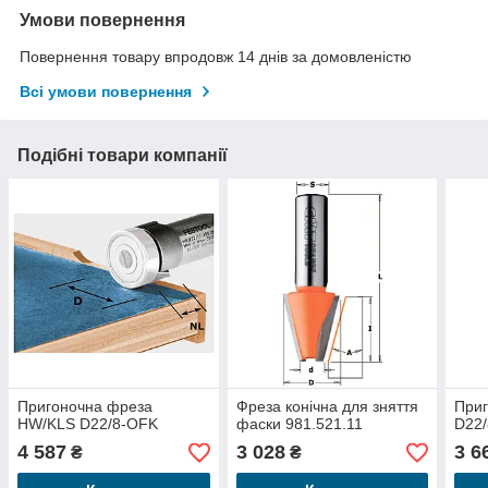
Умови повернення
Повернення товару впродовж 14 днів за домовленістю
Всі умови повернення
Подібні товари компанії
Пригоночна фреза
Фреза конічна для зняття
При
HW/KLS D22/8-OFK
фаски 981.521.11
D22
4 587
3 028
3 6
₴
₴