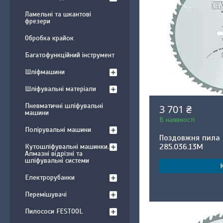
Ламельні та шкантові
фрезери
Обробка крайок
Багатофункційний інструмент
Шліфмашини
Шліфувальні матеріали
Пневматичні шліфувальні
3 701 ₴
машини
В наявності
Полірувальні машини
Поздовжня пила 
285.036.13M
Кутошліфувальні машинки.
Алмазні відрізні та
шліфувальні системи
Електрорубанки
Перемішувачі
Пилососи FESTOOL