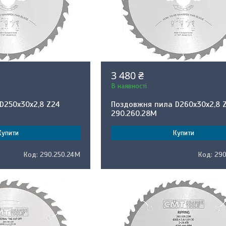
3 480 ₴
В наявності
D250x30x2,8 Z24
Поздовжня пила D260x30x2,8 
290.260.28M
Купити
Купити
290.250.24M
290