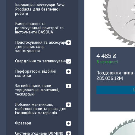
Інноваційні аксесуари Bow
Products для безпечної
роботи
Вимірювальні та
розмічувальні пристрої та
інструменти DASQUA
Пристосування та аксесуари
для різних сфер
застосування
4 485 ₴
Свердління та загвинчування
В наявності
Перфоратори, відбійні
Поздовжня пила 
молотки
285.036.12M
Заглибні пили, пили
торцювальні, монтажні,
теслярські
Лобзики маятникові,
шабельні пили та різак для
ізоляційних матеріалів
Фрезери
Система з'єднань DOMINO