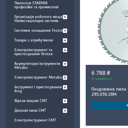
Пилососи STARMIX
професійні та промислові
Організація робочого місця.
Напівстаціонарні системи
Системне оснащення Festool
Товари з атрибутикою
Електроінструмент та
пристосування Virutex
Акумуляторні інструменти
Metabo
6 788 ₴
Електроінструмент Metabo
В наявності
Інструмент і пристосування
Поздовжня пила 
Kreg
285.036.18M
Фрези кінцеві CMT
Дискові пили CMT
Електроінструмент CMT