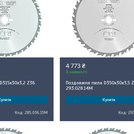
4 773 ₴
В наявності
D315x30x3,2 Z36
Поздовжня пила D350x30x3,5 
293.028.14M
Купити
Купити
285.036.13M
29