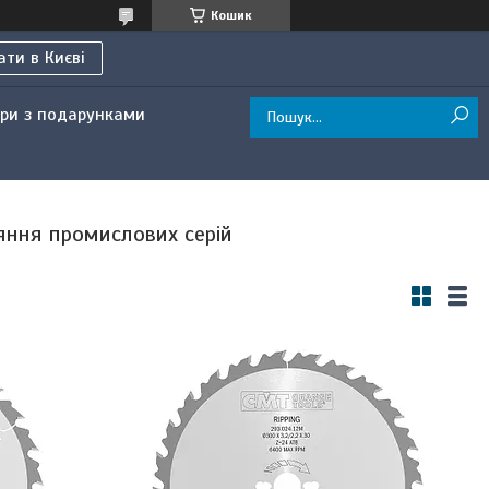
Кошик
ти в Києві
ри з подарунками
яння промислових серій