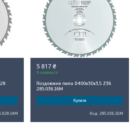
5 817 ₴
В наявності
Z28
Поздовжня пила D400x30x3,5 Z36
285.036.16M
Купити
3.028.14M
285.036.16M