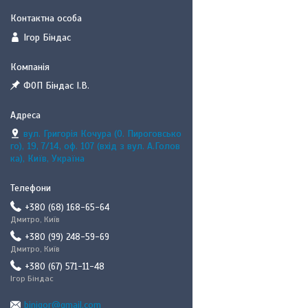
Ігор Біндас
ФОП Біндас І.В.
вул. Григорія Кочура (О. Пироговсько
го), 19, 7/14, оф. 107 (вхід з вул. А.Голов
ка), Київ, Україна
+380 (68) 168-65-64
Дмитро, Київ
+380 (99) 248-59-69
Дмитро, Київ
+380 (67) 571-11-48
Ігор Біндас
binigor@gmail.com