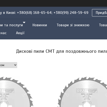
 в Києві: +380(68) 168-65-64; +380(99) 248-59-69
Придба
ри та послуги
Новинки
Товари зі знижкою
Това
 нас
Акції
Дискові пили CMT для поздовжнього пил