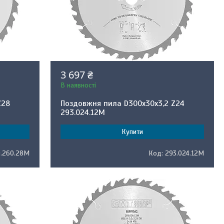
3 697 ₴
В наявності
Z28
Поздовжня пила D300x30x3,2 Z24
293.024.12M
Купити
.260.28M
293.024.12M