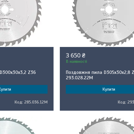
3 650 ₴
В наявності
D300x30x3,2 Z36
Поздовжня пила D305x30x2,8 
293.028.22M
Купити
Купити
285.036.12M
29