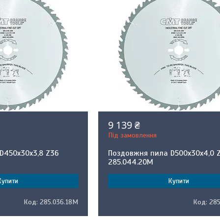
9 139 ₴
Під замовлення
D450x30x3,8 Z36
Поздовжня пила D500x30x4,0 
285.044.20M
Купити
Купити
285.036.18M
28