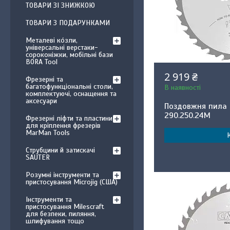
ТОВАРИ ЗІ ЗНИЖКОЮ
ТОВАРИ З ПОДАРУНКАМИ
Металеві ко́зли,
універсальні верстаки-
сороконіжки, мобільні бази
BORA Tool
2 919 ₴
Фрезерні та
багатофункціональні столи,
В наявності
комплектуючі, оснащення та
аксесуари
Поздовжня пила 
290.250.24M
Фрезерні ліфти та пластини
для кріплення фрезерів
MarMan Tools
Струбцини й затискачі
SAUTER
Розумні інструменти та
пристосування Microjig (США)
Інструменти та
пристосування Milescraft
для безпеки, пиляння,
шлифування тощо