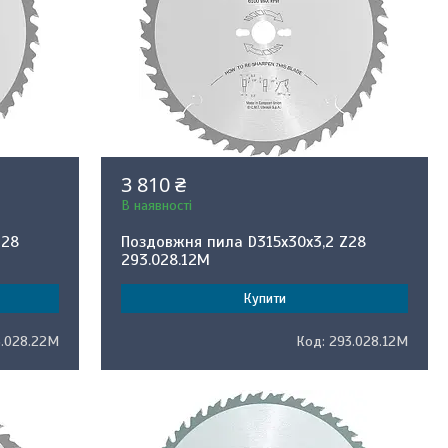
3 810 ₴
В наявності
Z28
Поздовжня пила D315x30x3,2 Z28
293.028.12M
Купити
3.028.22M
293.028.12M