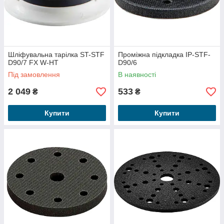
Шліфувальна тарілка ST-STF
Проміжна підкладка IP-STF-
D90/7 FX W-HT
D90/6
Під замовлення
В наявності
2 049
533
₴
₴
Купити
Купити