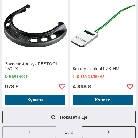
Захисний кожух FESTOOL
150FX
Каттер Festool LZK-HM
В наявності
Під замовлення
978
4 898
₴
₴
Купити
Купити
Показати ще
1
/ 2