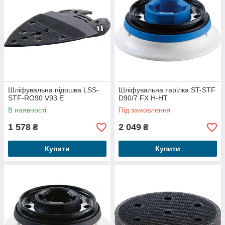
Шліфувальна підошва LSS-
Шліфувальна тарілка ST-STF
STF-RO90 V93 E
D90/7 FX H-HT
В наявності
Під замовлення
1 578
2 049
₴
₴
Купити
Купити