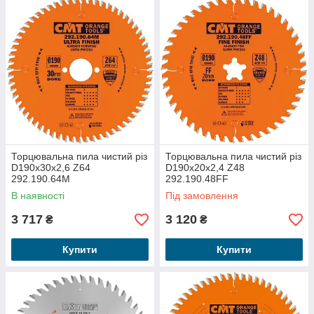
Торцювальна пила чистий різ
Торцювальна пила чистий різ
D190x30x2,6 Z64
D190x20x2,4 Z48
292.190.64M
292.190.48FF
В наявності
Під замовлення
3 717
3 120
₴
₴
Купити
Купити