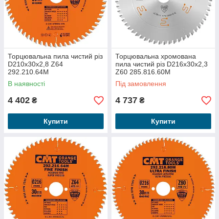
Торцювальна пила чистий різ
Торцювальна хромована
D210x30x2,8 Z64
пила чистий різ D216x30x2,3
292.210.64M
Z60 285.816.60M
В наявності
Під замовлення
4 402
4 737
₴
₴
Купити
Купити