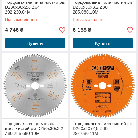
Торцювальна пила чистий різ
Торцювальна пила чистий різ
D230x30x2,8 Z64
D250x30x3,2 Z80
292.230.64M
285.080.10M
Під замовлення
Під замовлення
4 746
6 158
₴
₴
Купити
Купити
Торцювальна хромована
Торцювальна пила чистий різ
пила чистий різ D250x30x3,2
D260x30x2,5 Z80
Z80 285.680.10M
294.080.11M