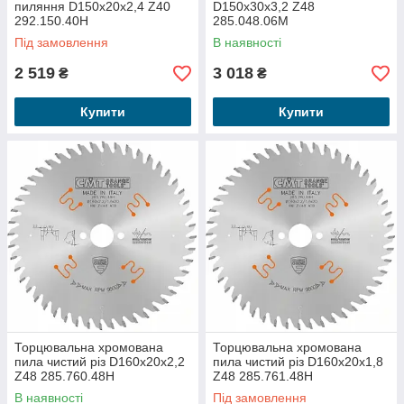
пиляння D150x20x2,4 Z40
D150x30x3,2 Z48
292.150.40H
285.048.06M
Під замовлення
В наявності
2 519
3 018
₴
₴
Купити
Купити
Торцювальна хромована
Торцювальна хромована
пила чистий різ D160x20x2,2
пила чистий різ D160x20x1,8
Z48 285.760.48H
Z48 285.761.48H
В наявності
Під замовлення