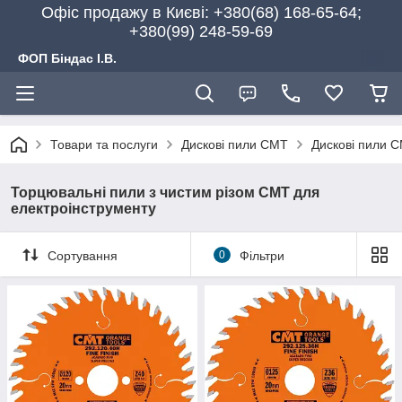
Офіс продажу в Києві: +380(68) 168-65-64;
+380(99) 248-59-69
ФОП Біндас І.В.
Товари та послуги
Дискові пили CMT
Дискові пили C
Торцювальні пили з чистим різом CMT для
електроінструменту
Сортування
0
Фільтри