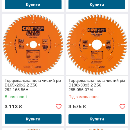
Купити
Купити
Торцювальна пила чистий різ
Торцювальна пила чистий різ
D165x20x2,2 Z56
D180x30x3,2 Z56
292.165.56H
285.056.07M
В наявності
Під замовлення
3 113
3 575
₴
₴
Купити
Купити