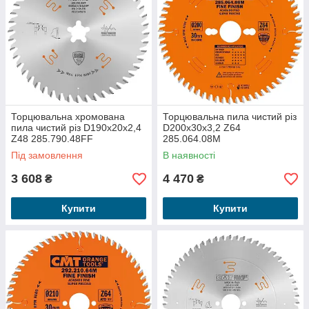
Торцювальна хромована
Торцювальна пила чистий різ
пила чистий різ D190x20x2,4
D200x30x3,2 Z64
Z48 285.790.48FF
285.064.08M
Під замовлення
В наявності
3 608
4 470
₴
₴
Купити
Купити