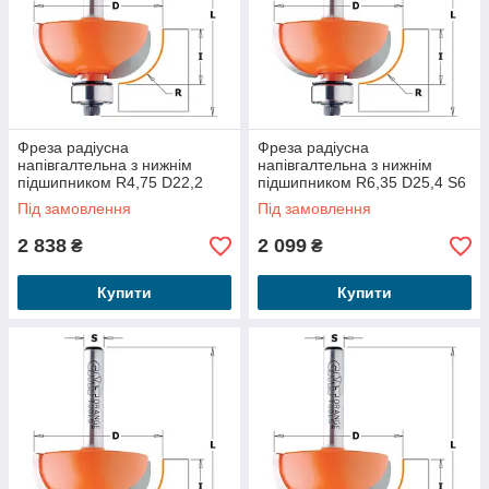
Фреза радіусна
Фреза радіусна
напівгалтельна з нижнім
напівгалтельна з нижнім
підшипником R4,75 D22,2
підшипником R6,35 D25,4 S6
S12 937.690.11
737.222.11
Під замовлення
Під замовлення
2 838
2 099
₴
₴
Купити
Купити