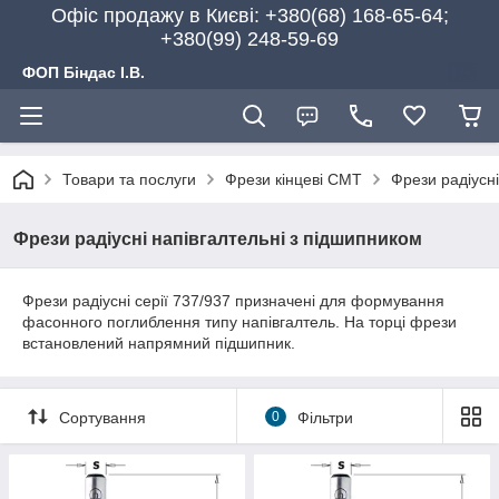
Офіс продажу в Києві: +380(68) 168-65-64;
+380(99) 248-59-69
ФОП Біндас І.В.
Товари та послуги
Фрези кінцеві CMT
Фрези радіусн
Фрези радіусні напівгалтельні з підшипником
Фрези радіусні серії 737/937 призначені для формування
фасонного поглиблення типу напівгалтель. На торці фрези
встановлений напрямний підшипник.
Сортування
0
Фільтри