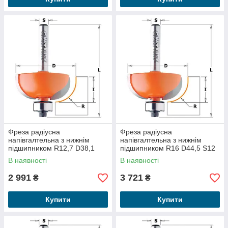
Фреза радіусна
Фреза радіусна
напівгалтельна з нижнім
напівгалтельна з нижнім
підшипником R12,7 D38,1
підшипником R16 D44,5 S12
S12 937.850.11
937.950.11
В наявності
В наявності
2 991
3 721
₴
₴
Купити
Купити